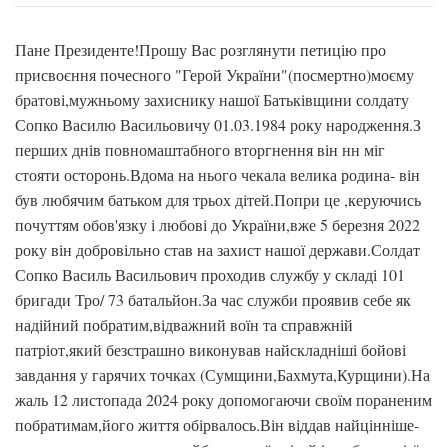
Пане Президенте!Прошу Вас розглянути петицію про
присвоєння почесного "Герой України"(посмертно)моєму
братові,мужньому захиснику нашої Батьківщини солдату
Сопко Василю Васильовичу 01.03.1984 року народження.З
перших днів повномаштабного вторгнення він нн міг
стояти осторонь.Вдома на нього чекала велика родина- він
був любячим батьком для трьох дітей.Попри це ,керуючись
почуттям обов'язку і любові до України,вже 5 березня 2022
року він добровільно став на захист нашої держави.Солдат
Сопко Василь Васильович проходив службу у складі 101
бригади Тро/ 73 батальйон.За час служби проявив себе як
надійний побратим,відважний воїн та справжній
патріот,який безстрашно виконував найскладніші бойові
завдання у гарячих точках (Сумщини,Бахмута,Курщини).На
жаль 12 листопада 2024 року допомогаючи своїм пораненим
побратимам,його життя обірвалось.Він віддав найцінніше-