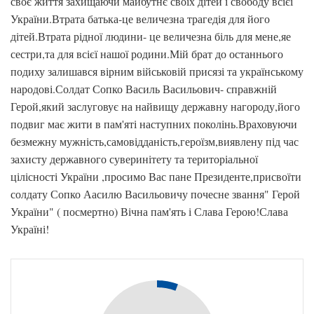
своє життя захищаючи майбутнє своїх дітей і свободу всієї
України.Втрата батька-це величезна трагедія для його
дітей.Втрата рідної людини- це величезна біль для мене,яе
сестри,та для всієї нашої родини.Мій брат до останнього
подиху залишався вірним військовій присязі та українському
народові.Солдат Сопко Василь Васильович- справжній
Герой,який заслуговує на найвищу державну нагороду,його
подвиг має жити в пам'яті наступних поколінь.Враховуючи
безмежну мужність,самовідданість,героїзм,виявлену під час
захисту державного суверинітету та територіальної
цілісності України ,просимо Вас пане Президенте,присвоїти
солдату Сопко Аасилю Васильовичу почесне звання" Герой
України" ( посмертно) Вічна пам'ять і Слава Герою!Слава
Україні!