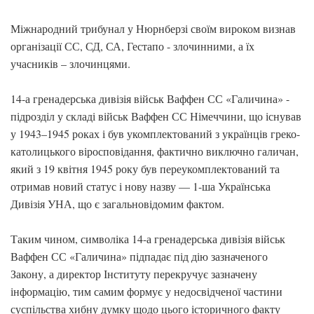
Міжнародний трибунал у Нюрнберзі своїм вироком визнав
організації СС, СД, СА, Гестапо - злочинними, а їх
учасників – злочинцями.
14-а гренадерська дивізія військ Ваффен СС «Галичина» -
підрозділ у складі військ Ваффен СС Німеччини, що існував
у 1943–1945 роках і був укомплектований з українців греко-
католицького віросповідання, фактично виключно галичан,
який з 19 квітня 1945 року був переукомплектований та
отримав новий статус і нову назву — 1-ша Українська
Дивізія УНА, що є загальновідомим фактом.
Таким чином, символіка 14-а гренадерська дивізія військ
Ваффен СС «Галичина» підпадає під дію зазначеного
Закону, а директор Інституту перекручує зазначену
інформацію, тим самим формує у недосвідченої частини
суспільства хибну думку щодо цього історичного факту