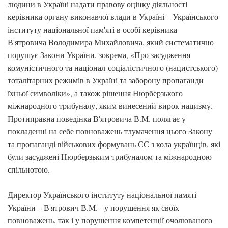
людини в Україні надати правову оцінку діяльності
керівника органу виконавчої влади в Україні – Українського
інституту національної пам'яті в особі керівника –
В'ятровича Володимира Михайловича, який систематично
порушує Закони України, зокрема, «Про засудження
комуністичного та націонал-соціалістичного (нацистського)
тоталітарних режимів в Україні та заборону пропаганди
їхньої символіки», а також рішення Нюрберзького
міжнародного трибуналу, яким винесений вирок нацизму.
Протиправна поведінка В'ятровича В.М. полягає у
покладенні на себе повноважень тлумачення цього Закону
та пропаганді військових формувань СС з кола українців, які
були засуджені Нюрберзьким трибуналом та міжнародною
спільнотою.
Директор Українського інституту національної памяті
України – В'ятрович В.М. - у порушення як своїх
повноважень, так і у порушення компетенції очолюваного