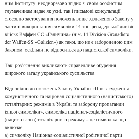
ним Інституту, неодноразово згідно зі своїм особистим
тлумаченням надає як усні, так і письмові консультації
стосовно застосування положень вище зазначеного Закону у
частині використання символіки 14-тої гренадерської дивізії
військ Ваффен СС «Галичина» (нім. 14 Division Grenadiere
der Waffen-SS «Galizien») як такої, що не є забороненою цим
Законом, оскільки не відноситься до нацистської символіки.
Такі роз’яснення викликають справедливе обурення
широкого загалу українського суспільства.
Відповідно до положень Закону України «Про засудження
комуністичного та націонал-соціалістичного (нацистського)
тоталітарних режимів в Україні та заборону пропаганди
їхньої символіки», символіка націонал-соціалістичного
(нацистського) тоталітарного режиму – це символіка, що
включає:
а) символіку Націонал-соціалістичної робітничої партії