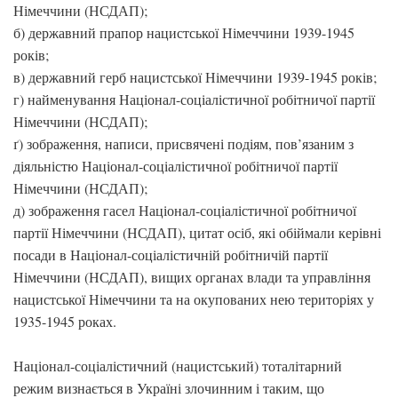
Німеччини (НСДАП);
б) державний прапор нацистської Німеччини 1939-1945
років;
в) державний герб нацистської Німеччини 1939-1945 років;
г) найменування Націонал-соціалістичної робітничої партії
Німеччини (НСДАП);
ґ) зображення, написи, присвячені подіям, пов’язаним з
діяльністю Націонал-соціалістичної робітничої партії
Німеччини (НСДАП);
д) зображення гасел Націонал-соціалістичної робітничої
партії Німеччини (НСДАП), цитат осіб, які обіймали керівні
посади в Націонал-соціалістичній робітничій партії
Німеччини (НСДАП), вищих органах влади та управління
нацистської Німеччини та на окупованих нею територіях у
1935-1945 роках.
Націонал-соціалістичний (нацистський) тоталітарний
режим визнається в Україні злочинним і таким, що