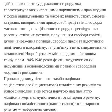
здійснював політику державного терору, яка
характеризувалася численними порушеннями прав людини
у формі індивідуальних та масових вбивств, страт, смертей,
катувань, використання примусової праці та інших форм
масового знищення, фізичного терору, переслідувань з
расових, етнічних мотивів, порушенням свободи совісті,
думки, вираження поглядів, свободи преси та відсутністю
політичного плюралізму, та, у зв’язку з цим, спираючись на
встановлені Нюрнберзьким міжнародним військовим
трибуналом 1945-1946 років факти, засуджується як
несумісний з основоположними правами і свободами
людини і громадянина.
Пропаганда комуністичного та/або націонал-
соціалістичного (нацистського) тоталітарних режимів та
їхньої символіки визнається наругою над пам’яттю
мільйонів жертв комуністичного тоталітарного режиму,
націонал-соціалістичного (нацистського) тоталітарного
режиму та заборонена законом.