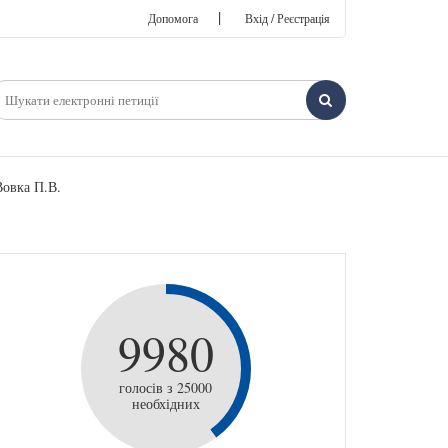
|
Допомога
Вхід / Реєстрація
Вовка П.В.
9980
голосів з 25000
необхідних