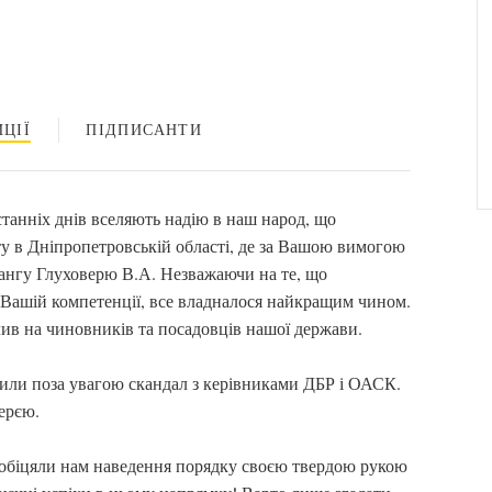
ЦІЇ
ПІДПИСАНТИ
анніх днів вселяють надію в наш народ, що
нту в Дніпропетровській області, де за Вашою вимогою
 рангу Глуховерю В.А. Незважаючи на те, що
 Вашій компетенції, все владналося найкращим чином.
ив на чиновників та посадовців нашої держави.
шили поза увагою скандал з керівниками ДБР і ОАСК.
верєю.
и обіцяли нам наведення порядку своєю твердою рукою