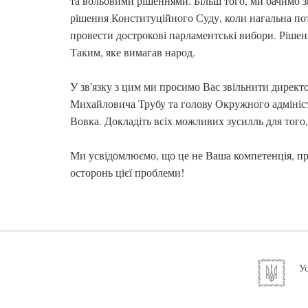
та вольовими рішеннями. Більш того, ми бачимо з
рішення Конституційного Суду, коли нагальна пот
провести дострокові парламентські вибори. Рішен
Таким, яке вимагав народ.
У зв'язку з цим ми просимо Вас звільнити дирек
Михайловича Трубу та голову Окружного адмініст
Вовка. Докладіть всіх можливих зусилль для того
Ми усвідомлюємо, що це не Ваша компетенція, пр
осторонь цієї проблеми!
Ус