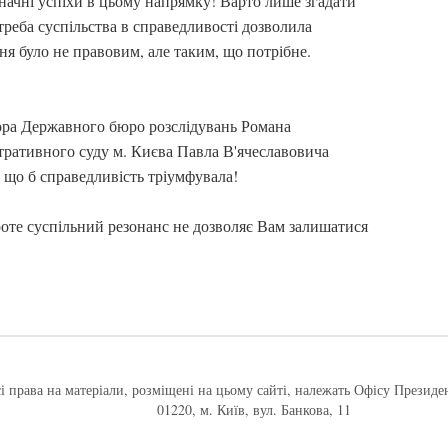
начні успіхи в цьому напрямку! Варто лише згадати
реба суспільства в справедливості дозволила
ня було не правовим, але таким, що потрібне.
тора Державного бюро розслідувань Романа
ративного суду м. Києва Павла В'ячеславовича
, що б справедливість тріумфувала!
оте суспільний резонанс не дозволяє Вам залишатися
і права на матеріали, розміщені на цьому сайті, належать Офісу Президе
01220, м. Київ, вул. Банкова, 11