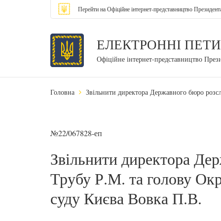
Перейти на Офіційне інтернет-представництво Президент
ЕЛЕКТРОННІ ПЕТИ
Офіційне інтернет-представництво През
Головна
Звільнити директора Державного бюро розсл
№22/067828-еп
Звільнити директора Дер
Трубу Р.М. та голову Ок
суду Києва Вовка П.В.