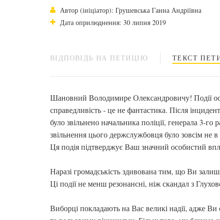
Автор (ініціатор): Грушевська Ганна Андріївна
Дата оприлюднення: 30 липня 2019
ВІДПОВІДЬ НА ПЕТИЦІЮ
ТЕКСТ ПЕТИ
Шановний Володимире Олександровичу! Події ост
справедливість - це не фантастика. Після інциде
було звільнено начальника поліції, генерала 3-го
звільнення цього держслужбовця було зовсім не в
Ця подія підтверджує Ваш значний особистий впл
Наразі громадськість здивована тим, що Ви зали
Ці події не менш резонансні, ніж скандал з Глухо
Виборці покладають на Вас великі надії, адже В