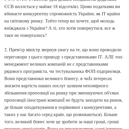
ЄСВ виллється у майже 18 відсотків). Цими податками ви
вбиваєте конкурентну спроможність України, як ІТ країни
на світовому ринку. Тобто тепер ви хочете, щоб молодь
виїжджала з України? А ті, хто хотів повернутися, все ж
таки не повертались?
2. Прем'єр міністр звернув увагу на те, що вони проводили
переговори з цього приводу з представниками ІТ. АЛЕ топ-
менеджмент великих компаній не є представниками
рядового програміста, чи тестувальника ФОП-підприємця.
Вони представники великого бізнесу, в чиЇх інтересах
знизити вартість наших послуг шляхом непомірного
збільшення пропозиції на ринку при зменшуючих об'ємах
пропозиції (інострані компаніЇ не будуть заходити на ринок,
де більше оподаткування в порівнянні з конкурентами, а
таких у нас багато серед країн, що розвиваються). Більше
того, великий бізнес хоче це зробити за наші гроші, гроші
рядових спеціалістів. Вони не представляють наші інтереси,