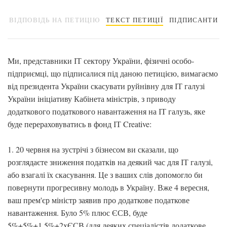
ВІДПОВІДЬ НА ПЕТИЦІЮ
ТЕКСТ ПЕТИЦІЇ
ПІДПИСАНТИ
Ми, представники ІТ сектору України, фізичні особо-
підприємці, що підписалися під даною петицією, вимагаємо
від президента України скасувати руйнівну для ІТ галузі
України ініціативу Кабінета міністрів, з приводу
додаткового податкового навантаження на ІТ галузь, яке
буде перераховуватись в фонд ІТ Creative:
1. 20 червня на зустрічі з бізнесом ви сказали, що
розглядаєте зниження податків на деякий час для ІТ галузі,
або взагалі їх скасування. Це з ваших слів допомогло би
повернути прогресивну молодь в Україну. Вже 4 вересня,
ваш прем'єр міністр заявив про додаткове податкове
навантаження. Було 5% плюс ЄСВ, буде
5%+5%+1.5%+2хЄСВ (для деяких спеціалістів додаткове