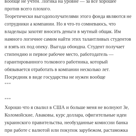
вообще не учтен. Логика на уровне — за все хорошее
против всего плохого.
Теоретически выгодополучателями этого фонда являются не
сотрудники а компании. Но я что-то сомневаюсь, что
владельцы захотят вносить деньги в мутный общак. Им
намного логичнее самим найти этих талантливых студентов
и взять их под опеку. Выгода обоюдна. Студент получает
стипендию и первое рабочее место, работодатель —
гарантированного толкового работника, который
обязывается отработать в компании несколько лет.
Посредник в виде государства не нужен вообще
"""
"""
Хорошо что я свалил в США и больше меня не волнуют Зе,
Коломойские, Аваковы, курс доллара, офигительные идеи
украинского правительства, необузданные комиссии банка
при работе с валютой или покупок зарубежом, растаможка