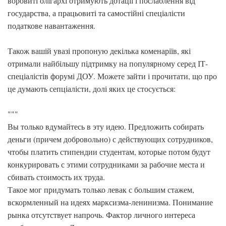
воровиті олігархі отримують дотації і послаблення від
государства, а працьовиті та самостійні спеціалісти
податкове навантаження.
Також вашій увазі пропоную декілька коменаріїв, які
отримали найбільшу підтримку на популярному серед ІТ-
спеціалістів форумі ДОУ. Можете зайти і прочитати, що про
це думають сепціалісти, долі яких це стосується:
"""
Вы только вдумайтесь в эту идею. Предложить собирать
деньги (причем добровольно) с действующих сотрудников,
чтобы платить стипендии студентам, которые потом будут
конкурировать с этими сотрудниками за рабочие места и
сбивать стоимость их труда.
Такое мог придумать только левак с большим стажем,
вскормленный на идеях марксизма-ленинизма. Понимание
рынка отсутствует напрочь. Фактор личного интереса