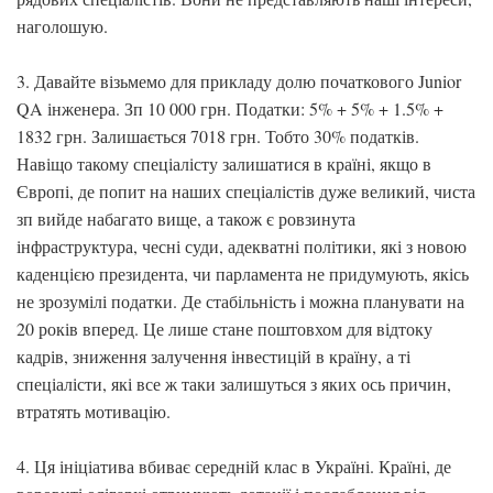
наголошую.
3. Давайте візьмемо для прикладу долю початкового Junior
QA інженера. Зп 10 000 грн. Податки: 5% + 5% + 1.5% +
1832 грн. Залишається 7018 грн. Тобто 30% податків.
Навіщо такому спеціалісту залишатися в країні, якщо в
Європі, де попит на наших спеціалістів дуже великий, чиста
зп вийде набагато вище, а також є ровзинута
інфраструктура, чесні суди, адекватні політики, які з новою
каденцією президента, чи парламента не придумують, якісь
не зрозумілі податки. Де стабільність і можна планувати на
20 років вперед. Це лише стане поштовхом для відтоку
кадрів, зниження залучення інвестицій в країну, а ті
спеціалісти, які все ж таки залишуться з яких ось причин,
втратять мотивацію.
4. Ця ініціатива вбиває середній клас в Україні. Країні, де