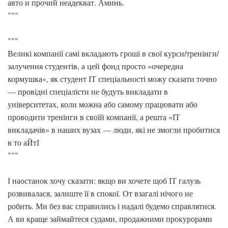
авто и прочий неадекват. Аминь.
"""
"""
Великі компанії самі вкладають гроші в свої курси/тренінги/
залучення студентів, а цей фонд просто «очередна
кормушка», як студент ІТ спеціальності можу сказати точно
— провідні спеціалісти не будуть викладати в
університетах, коли можна або самому працювати або
проводити тренінги в своїй компанії, а решта «ІТ
викладачів» в наших вузах — люди, які не змогли пробитися
в то аЙтІ
"""
І наостанок хочу сказати: якщо ви хочете щоб ІТ галузь
розвивалася, залиште її в спокої. От взагалі нічого не
робить. Ми без вас справились і надалі будемо справлятися.
А ви краще займайтеся судами, продажними прокурорами