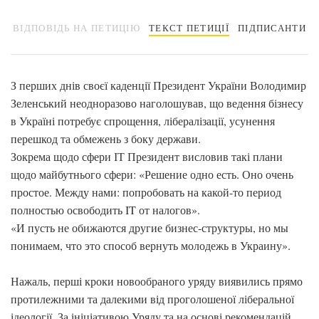
ВІДПОВІДЬ НА ПЕТИЦІЮ
ТЕКСТ ПЕТИЦІЇ
ПІДПИСАНТИ
З перших днів своєї каденції Президент України Володимир
Зеленський неодноразово наголошував, що ведення бізнесу
в Україні потребує спрощення, лібералізації, усунення
перешкод та обмежень з боку держави.
Зокрема щодо сфери ІТ Президент висловив такі плани
щодо майбутнього сфери: «Решение одно есть. Оно очень
простое. Между нами: попробовать на какой-то период
полностью освободить IT от налогов».
«И пусть не обижаются другие бизнес-структуры, но мы
понимаем, что это способ вернуть молодежь в Украину».
Нажаль, перші кроки новообраного уряду виявились прямо
протилежними та далекими від проголошеної ліберальної
ідеології. За ініціативою Уряду та на основі рекомендацій