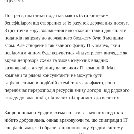
структур.
По-третє, платники податків мають бути кінцевим
бенефіціаром від створених за їх рахунок державних послуг.
З цієї точки зору, збільшення відсоткової ставки для сплати
податків напряму до державного бюджету було б меншим
злом. Але створення так званого фонду IT Creative, який
невідомим чином буде керуватися «індустрією» виглядає як
вкрай непрозора схема та змова існуючих владних
казнокрадів та керівництва великих IT компаній. Малі
компанії та рядові консультанти не можуть бути
зацікавленими в подібній схемі, так як де-факто, вона
передбачає перерозподіл ресурсів знизу догори, від рядового
складу до власників, від малих підприємств до великих.
Запропонована Урядом схема сплати зазначених податків
нібито добровільна, однак враховуючи те, що співпраця з ІТ
спеціалістами, які обрали запропоновану Урядом систему