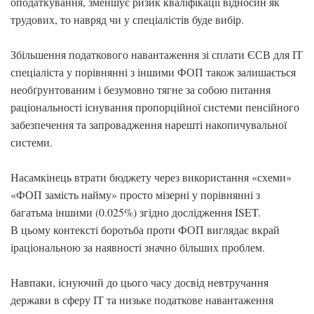
оподаткування, зменшує ризик кваліфікації відносин як
трудових, то навряд чи у спеціалістів буде вибір.
Збільшення податкового навантаження зі сплати ЄСВ для ІТ
спеціаліста у порівнянні з іншими ФОП також залишається
необґрунтованим і безумовно тягне за собою питання
раціональності існування пропорційної системи пенсійного
забезпечення та запровадження нарешті накопичувальної
системи.
Насамкінець втрати бюджету через використання «схеми»
«ФОП замість найму» просто мізерні у порівнянні з
багатьма іншими (0.025%) згідно дослідження ISET.
В цьому контексті боротьба проти ФОП виглядає вкрай
іраціональною за наявності значно більших проблем.
Навпаки, існуючий до цього часу досвід невтручання
держави в сферу ІТ та низьке податкове навантаження