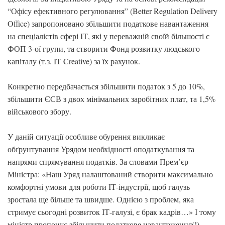
“Офісу ефективного регулювання” (Better Regulation Delivery
Office) запропоновано збільшити податкове навантаження
на спеціалістів сфері ІТ, які у переважній своїй більшості є
ФОП 3-ої групи, та створити Фонд розвитку людського
капіталу (т.з. IT Creative) за їх рахунок.
Конкретно передбачається збільшити податок з 5 до 10%,
збільшити ЄСВ з двох мінімальних заробітних плат, та 1,5%
військового збору.
У даній ситуації особливе обурення викликає
обґрунтування Урядом необхідності оподаткування та
напрями спрямування податків. За словами Прем’єр
Міністра: «Наш Уряд налаштований створити максимально
комфортні умови для роботи ІТ-індустрії, щоб галузь
зростала ще більше та швидше. Однією з проблем, яка
стримує сьогодні розвиток ІТ-галузі, є брак кадрів…» І тому
міністр пропонує збільшити податкове навантаження(!)