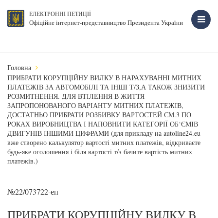
ЕЛЕКТРОННІ ПЕТИЦІЇ
Офіційне інтернет-представництво Президента України
Головна
ПРИБРАТИ КОРУПЦІЙНУ ВИЛКУ В НАРАХУВАННІ МИТНИХ
ПЛАТЕЖІВ ЗА АВТОМОБІЛІ ТА ІНШІ Т/З,А ТАКОЖ ЗНИЗИТИ
РОЗМИТНЕННЯ. ДЛЯ ВТІЛЕННЯ В ЖИТТЯ
ЗАПРОПОНОВАНОГО ВАРІАНТУ МИТНИХ ПЛАТЕЖІВ,
ДОСТАТНЬО ПРИБРАТИ РОЗБИВКУ ВАРТОСТЕЙ СМ.3 ПО
РОКАХ ВИРОБНИЦТВА І НАПОВНИТИ КАТЕГОРІЇ ОБ‘ЄМІВ
ДВИГУНІВ ІНШИМИ ЦИФРАМИ (для прикладу на autoline24.eu
вже створено калькулятор вартості митних платежів, відкриваєте
будь-яке оголошення і біля вартості т/з бачите вартість митних
платежів.)
№22/073722-еп
ПРИБРАТИ КОРУПЦІЙНУ ВИЛКУ В