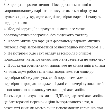
3. Зпрощення розмитнення - Посвідчення митниці в
запропонованому варіанті виписуватиметься відразу на
пунктах пропуску, адже жодні перевірки вартості стануть
недоцільними.
4. Жодної корупції в нарахуванні мита, все може
обраховуватись програмно, без людського фактору.
5. Проста митна декларація в фісованому варіанті митних
платежів буде заповнюватися безпосередньо імпортером Т.З.
6. Не потрібен буде і акт огляду автомобіля з описом
пошкоджень, на заповнення якого витрачається не мало часу
7. Процедура розмитнення триватиме не кілька днів а кілька
хвилин, адже робота митника зводитиметься лише до
перевірки об‘єму двигуна, який доречі теж можна
перевіряти програмно, адже всі дані є в номері кузова, який
чітко вписано в кожному техпаспорті автомобіля.
На сьогодні нрахування мита і ПДВ від вартості автомобіля,
це багаторазові перевірки ціни імпортованого авто, в
результаті яких ми маємо лише непереможну корупцію при