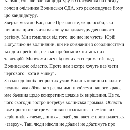
Кабмін, схвалюючи кандидатуру Ю.Погуляйка на посаду
голови очільника Волинської ОДА, хто рекомендував йому
цю кандидатуру.
Звертаємося до Вас, пане Президенте, як до особи, яка
повинна призначити важливу кандидатуру для нашого
регіону. Ми втомилися від того, що нас не чують. Юрій
Погуляйко не волинянин, він не обізнаний з особливостями
західних регіонів, не знає проблемних питань цих
територій. Ми втомилися від нових експериментів над
Волинською областю. Проте нам вкотре хочуть нав'язати
чергового "кота в мішку".
За сьогоднішніх непростих умов Волинь повинна очолити
людина, яка обізнана з реальними проблеми нашого краю,
має бачення щодо конкретних шляхів їх вирішення. Це те,
чого сьогодні гостро потребує волинська громада. Область
вже просто не витримає нового «заслання» немісцевих
керівників - «чемоданних» людей, які вкотре призначаються
«зверху». Такі люди ніколи не дбали і не дбатимуть про