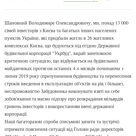
Шановний Володимире Олександровичу, ми, понад 13 000
сімей інвесторів з Києва та багатьох інших населених
пунктів України, які придбали житло в 26 житлових
комплексах Києва, що будуються під егідою Державної
будівельної корпорації "Укрбуд", вкрай занепокоєні
критичною ситуацією, що відбувається на будівельних
майданчиках протягом останніх 4-х місяців починаючи з
липня 2019 року (призупинення будівництва та перенесення
строків введення в експлуатацію об'єктів на рік і більше),
неспроможністю Забудовника виконувати взяті на себе
зобов'язання та маємо підозру про розкрадання мільярдів
гривень інвесторів з використанням імені державної
корпорації.
Наші багаторазові спроби (письмові запити та зустрічі)
отримати пояснення ситуації від Голови ради директорів