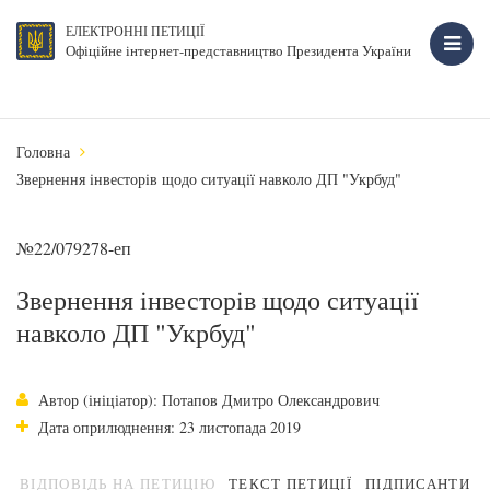
ЕЛЕКТРОННІ ПЕТИЦІЇ
Офіційне інтернет-представництво Президента України
Головна
Звернення iнвесторiв щодо ситуацiï навколо ДП "Укрбуд"
№22/079278-еп
Звернення iнвесторiв щодо ситуацiï
навколо ДП "Укрбуд"
Автор (ініціатор): Потапов Дмитро Олександрович
Дата оприлюднення: 23 листопада 2019
ВІДПОВІДЬ НА ПЕТИЦІЮ
ТЕКСТ ПЕТИЦІЇ
ПІДПИСАНТИ