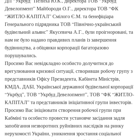
ДП “Укрбуд” Пелиха Ю.К., директора ТОВ “Укрбуд
Девелопмент” Майбороди О.Г., директора ТОВ “ФК
“ЖИТЛО-КАПІТАЛ” Смілого Є.М. та бенефіціара
Генерального підрядника ТОВ “Північно-український
будівельний альянс” Якусевича А.Г., були проігноровані, та
нам не було надано правдивих планів із завершення
будівництва, а обіцянки корпорації багаторазово
порушувались.
Просимо Вас невідкладно особисто долучитися до
врегулювання кризової ситуації, створивши робочу групу з
представників Офісу Президента, Кабінета Міністрів,
КМДА, ДАБІ, Української державної будівельної корпорації
“Укрбуд”, ТОВ “Укрбуд Девелопмент”, ТОВ “ФК “ЖИТЛО-
КАПІТАЛ” та представників ініціативної групи інвесторів.
Просимо Вас ініціювати створення робочої групи при
Кабміні та особисто провести установче засідання задля
запобігання незворотних руйнівних наслідків на ринку
нерухомості України, уникнення зростання соціальної