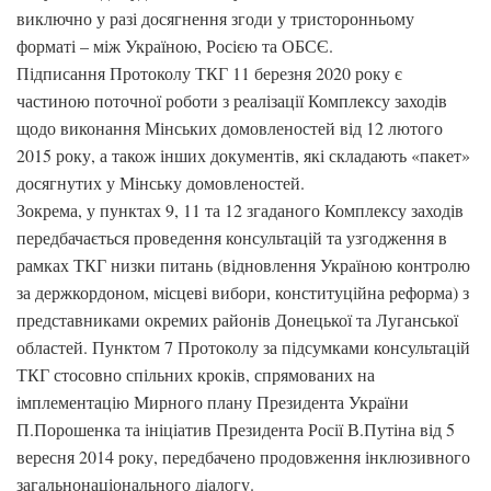
виключно у разі досягнення згоди у тристоронньому
форматі – між Україною, Росією та ОБСЄ.
Підписання Протоколу ТКГ 11 березня 2020 року є
частиною поточної роботи з реалізації Комплексу заходів
щодо виконання Мінських домовленостей від 12 лютого
2015 року, а також інших документів, які складають «пакет»
досягнутих у Мінську домовленостей.
Зокрема, у пунктах 9, 11 та 12 згаданого Комплексу заходів
передбачається проведення консультацій та узгодження в
рамках ТКГ низки питань (відновлення Україною контролю
за держкордоном, місцеві вибори, конституційна реформа) з
представниками окремих районів Донецької та Луганської
областей. Пунктом 7 Протоколу за підсумками консультацій
ТКГ стосовно спільних кроків, спрямованих на
імплементацію Мирного плану Президента України
П.Порошенка та ініціатив Президента Росії В.Путіна від 5
вересня 2014 року, передбачено продовження інклюзивного
загальнонаціонального діалогу.