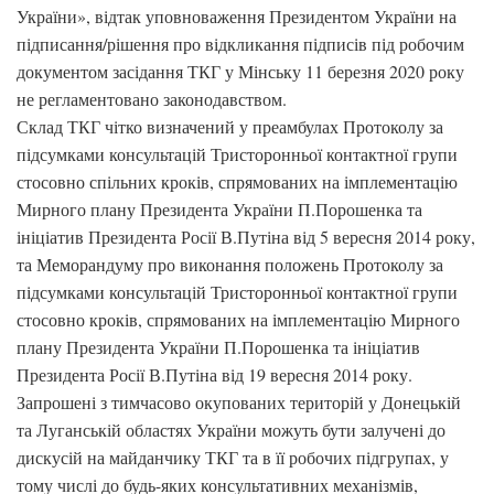
України», відтак уповноваження Президентом України на
підписання/рішення про відкликання підписів під робочим
документом засідання ТКГ у Мінську 11 березня 2020 року
не регламентовано законодавством.
Склад ТКГ чітко визначений у преамбулах Протоколу за
підсумками консультацій Тристоронньої контактної групи
стосовно спільних кроків, спрямованих на імплементацію
Мирного плану Президента України П.Порошенка та
ініціатив Президента Росії В.Путіна від 5 вересня 2014 року,
та Меморандуму про виконання положень Протоколу за
підсумками консультацій Тристоронньої контактної групи
стосовно кроків, спрямованих на імплементацію Мирного
плану Президента України П.Порошенка та ініціатив
Президента Росії В.Путіна від 19 вересня 2014 року.
Запрошені з тимчасово окупованих територій у Донецькій
та Луганській областях України можуть бути залучені до
дискусій на майданчику ТКГ та в її робочих підгрупах, у
тому числі до будь-яких консультативних механізмів,