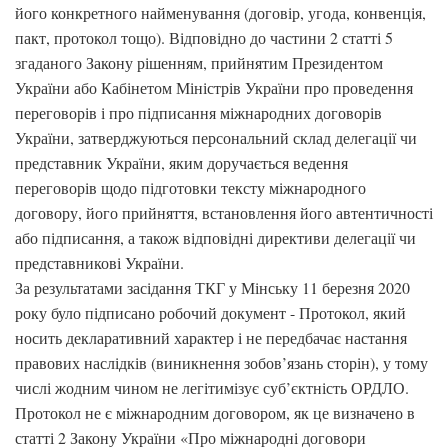
його конкретного найменування (договір, угода, конвенція,
пакт, протокол тощо). Відповідно до частини 2 статті 5
згаданого Закону рішенням, прийнятим Президентом
України або Кабінетом Міністрів України про проведення
переговорів і про підписання міжнародних договорів
України, затверджуються персональний склад делегації чи
представник України, яким доручається ведення
переговорів щодо підготовки тексту міжнародного
договору, його прийняття, встановлення його автентичності
або підписання, а також відповідні директиви делегації чи
представникові України.
За результатами засідання ТКГ у Мінську 11 березня 2020
року було підписано робочий документ - Протокол, який
носить декларативний характер і не передбачає настання
правових наслідків (виникнення зобов’язань сторін), у тому
числі жодним чином не легітимізує суб’єктність ОРДЛО.
Протокол не є міжнародним договором, як це визначено в
статті 2 Закону України «Про міжнародні договори