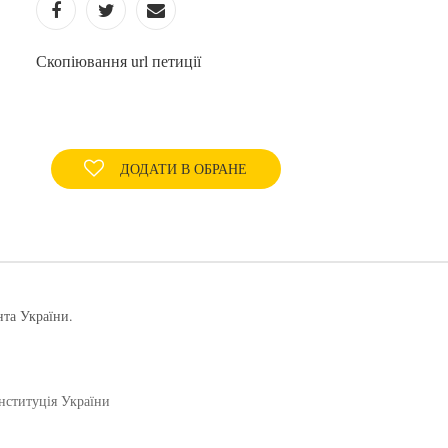
Скопіювання url петиції
ДОДАТИ В ОБРАНЕ
нта України.
нституція України