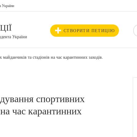
а України
ЦІЇ
СТВОРИТИ ПЕТИЦІЮ
идента України
 майданчиків та стадіонів на час карантинних заходів.
идування спортивних
 на час карантинних