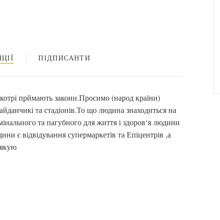
ЦІЇ
ПІДПИСАНТИ
,котрі прймають закони.Просимо (народ країни)
айданчикі та стадіонів.То що людина знаходиться на
мінального та пагубного для життя і здоров‘я людини
ини є відвідування супермаркетів та Епіцентрів ,а
Дякую