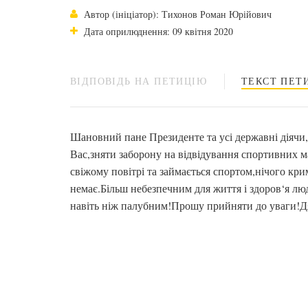
Автор (ініціатор): Тихонов Роман Юрійович
Дата оприлюднення: 09 квітня 2020
ВІДПОВІДЬ НА ПЕТИЦІЮ
ТЕКСТ ПЕТИ
Шановний пане Президенте та усі державні діячи
Вас,зняти заборону на відвідування спортивних м
свіжому повітрі та займається спортом,нічого кри
немає.Більш небезпечним для життя і здоров‘я люд
навіть ніж палубним!Прошу прийняти до уваги!