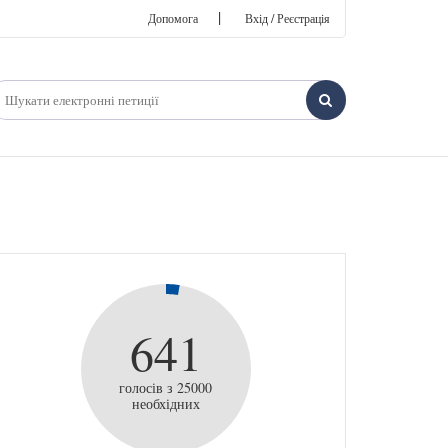
|
Допомога
Вхід / Реєстрація
641
голосів з 25000
необхідних