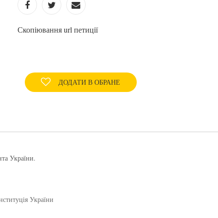
Скопіювання url петиції
ДОДАТИ В ОБРАНЕ
нта України.
нституція України