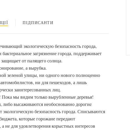
ЦІЇ
ПІДПИСАНТИ
печивающий экологическую безопасность города,
 бактериальное загрязнение города, поддерживает
 защищает от палящего солнца.
онирование, а вырубка.
вой зеленой улицы, ни одного нового полноценно
я автомобилистов, ни для пешеходов, а лишь
рчески заинтересованных лиц.
! Пока мы видим только вырубленные деревья!
, либо высаживаются необоснованно дорогиe
ют экологическую безопасность города. Списываются
 бюджета, которые горожане передают
 а не для удовлетворения корыстных интересов