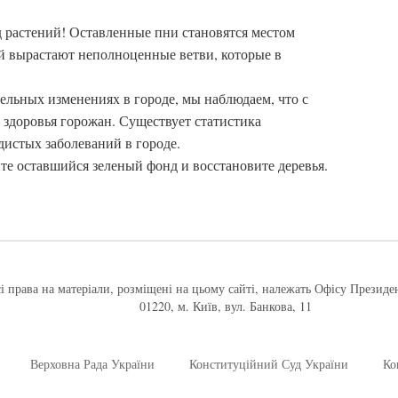
 растений! Оставленные пни становятся местом
ей вырастают неполноценные ветви, которые в
тельных изменениях в городе, мы наблюдаем, что с
 здоровья горожан. Существует статистика
дистых заболеваний в городе.
те оставшийся зеленый фонд и восстановите деревья.
і права на матеріали, розміщені на цьому сайті, належать Офісу Президе
01220, м. Київ, вул. Банкова, 11
Верховна Рада України
Конституційний Суд України
Ко