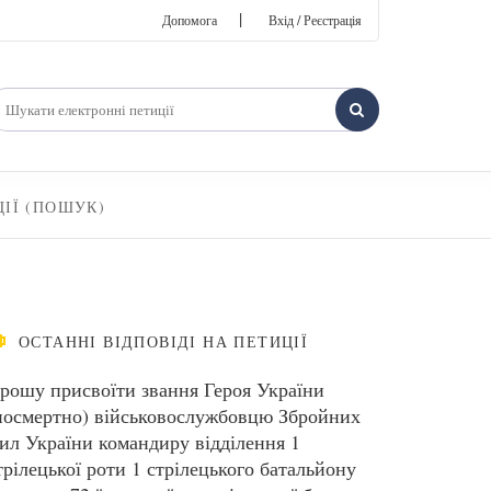
|
Допомога
Вхід / Реєстрація
ЦІЇ (ПОШУК)
ОСТАННІ ВІДПОВІДІ НА ПЕТИЦІЇ
рошу присвоїти звання Героя України
посмертно) військовослужбовцю Збройних
ил України командиру відділення 1
трілецької роти 1 стрілецького батальйону