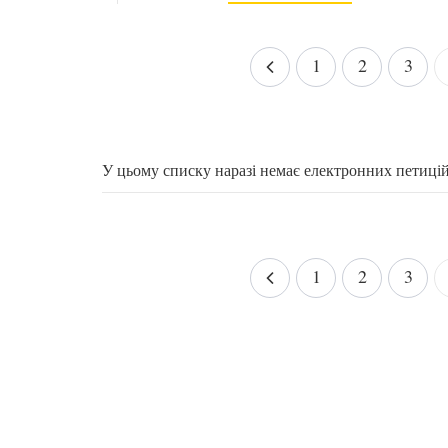
1
2
3
У цьому списку наразі немає електронних петиці
1
2
3