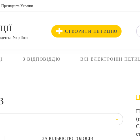
а Президента України
ЦІЇ
СТВОРИТИ ПЕТИЦІЮ
идента України
І
З ВІДПОВІДДЮ
ВСІ ЕЛЕКТРОННІ ПЕТИ
В
П
(
С
с
ЗА КІЛЬКІСТЮ ГОЛОСІВ