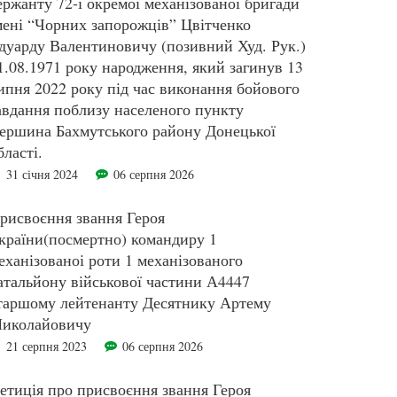
ержанту 72-ї окремої механізованої бригади
мені “Чорних запорожців” Цвітченко
дуарду Валентиновичу (позивний Худ. Рук.)
1.08.1971 року народження, який загинув 13
ипня 2022 року під час виконання бойового
авдання поблизу населеного пункту
ершина Бахмутського району Донецької
бласті.
31 січня 2024
06 серпня 2026
рисвоєння звання Героя
країни(посмертно) командиру 1
еханізованоі роти 1 механізованого
атальйону військової частини А4447
таршому лейтенанту Десятнику Артему
иколайовичу
21 серпня 2023
06 серпня 2026
етиція про присвоєння звання Героя