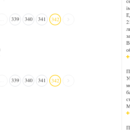
с
і
Е
...
339
340
341
342
2
л
з
В
й
о
П
У
...
339
340
341
342
м
б
с
М
П