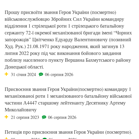
Прошу присвоїти звання Героя України (посмертно)
військовослужбовцю Збройних Сил України командиру
відділення 1 стрілецької роти 1 стрілецького батальйону
сержанту 72-ї окремої механізованої бригади імені “Чорних
запорожців” Цвітченко Едуарду Валентиновичу (позивний
Худ. Рук.) 21.08.1971 року народження, який загинув 13
липня 2022 року під час виконання бойового завдання
поблизу населеного пункту Вершина Бахмутського району
Донецької області.
31 січня 2024
06 серпня 2026
Присвоєння звання Героя України(посмертно) командиру 1
механізованоі роти 1 механізованого батальйону військової
частини А4447 старшому лейтенанту Десятнику Артему
Миколайовичу
21 серпня 2023
06 серпня 2026
Петиція про присвоєння звання Героя України (посмертно).