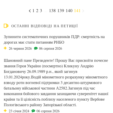
1
2
3
...
138
139
140
141
ОСТАННІ ВІДПОВІДІ НА ПЕТИЦІЇ
Зупинити систематичних порушників ПДР: смертність на
дорогах має стати питанням РНБО
26 червня 2026
06 серпня 2026
Шановний пане Президенте! Прошу Вас присвоїти почесне
звання Героя України (посмертно) Кликуну Андрію
Богдановичу 26.09.1989 р.н., який загинув
13.01.2024року.Водій мінометного розрахунку мінометного
взводу роти вогневої підтримки 3 десантно-штурмового
батальону військової частини А2582.Загинув під час
виконання бойового завдання захищаючи суверенітет нашої
країни та її цілісність поблизу населеного пункту Вербове
Пологівського району Запорізької області.
23 січня 2024
06 серпня 2026