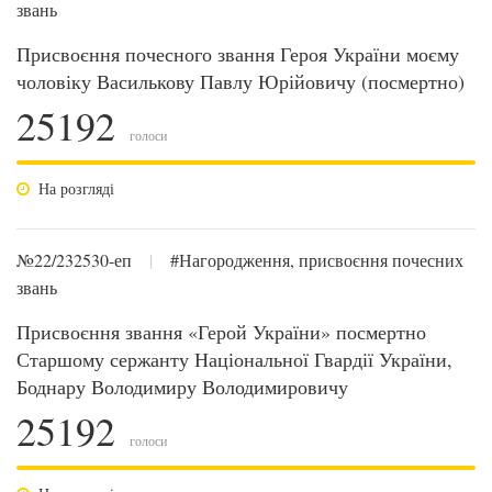
звань
Присвоєння почесного звання Героя України моєму
чоловіку Василькову Павлу Юрійовичу (посмертно)
25192
голоси
На розгляді
№22/232530-еп
|
#Нагородження, присвоєння почесних
звань
Присвоєння звання «Герой України» посмертно
Старшому сержанту Національної Гвардії України,
Боднару Володимиру Володимировичу
25192
голоси