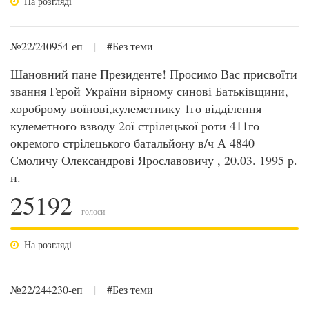
На розгляді
№22/240954-еп
|
#Без теми
Шановний пане Президенте! Просимо Вас присвоїти
звання Герой України вірному синові Батьківщини,
хороброму воїнові,кулеметнику 1го відділення
кулеметного взводу 2ої стрілецької роти 411го
окремого стрілецького батальйону в/ч А 4840
Смоличу Олександрові Ярославовичу , 20.03. 1995 р.
н.
25192
голоси
На розгляді
№22/244230-еп
|
#Без теми