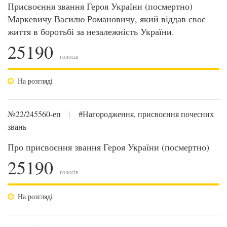
Присвоєння звання Героя України (посмертно)
Маркевичу Василю Романовичу, який віддав своє
життя в боротьбі за незалежність України.
25190
голосів
На розгляді
№22/245560-еп
|
#Нагородження, присвоєння почесних
звань
Про присвоєння звання Героя України (посмертно)
25190
голосів
На розгляді