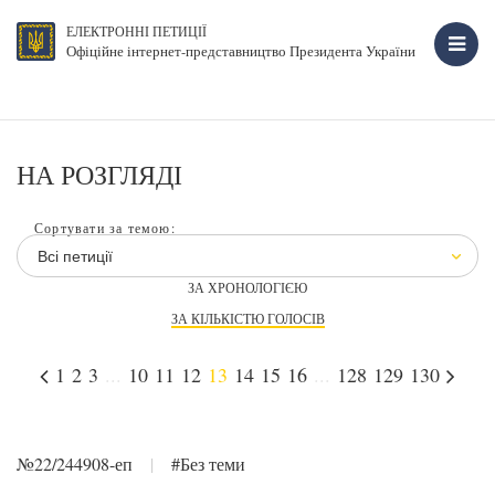
ЕЛЕКТРОННІ ПЕТИЦІЇ
Офіційне інтернет-представництво Президента України
НА РОЗГЛЯДІ
Сортувати за темою:
Всі петиції
ЗА ХРОНОЛОГІЄЮ
ЗА КІЛЬКІСТЮ ГОЛОСІВ
1
2
3
...
10
11
12
13
14
15
16
...
128
129
130
№22/244908-еп
|
#Без теми