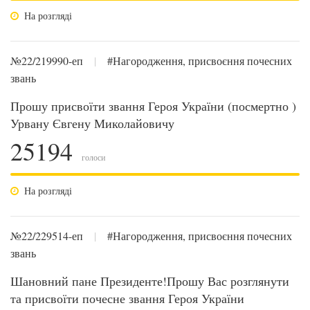
На розгляді
№22/219990-еп
|
#Нагородження, присвоєння почесних
звань
Прошу присвоїти звання Героя України (посмертно )
Урвану Євгену Миколайовичу
25194
голоси
На розгляді
№22/229514-еп
|
#Нагородження, присвоєння почесних
звань
Шановний пане Президенте!Прошу Вас розглянути
та присвоїти почесне звання Героя України