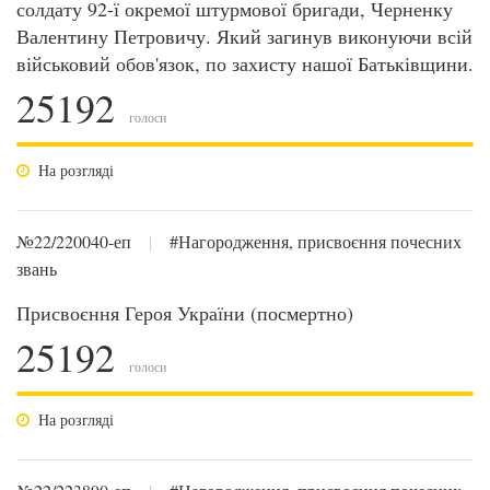
солдату 92-ї окремої штурмової бригади, Черненку
Валентину Петровичу. Який загинув виконуючи всій
військовий обов'язок, по захисту нашої Батьківщини.
25192
голоси
На розгляді
№22/220040-еп
|
#Нагородження, присвоєння почесних
звань
Присвоєння Героя України (посмертно)
25192
голоси
На розгляді