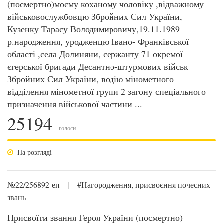
(посмертно)моєму коханому чоловіку ,відважному
військовослужбовцю Збройних Сил України,
Кузенку Тарасу Володимировичу,19.11.1989
р.народження, уродженцю Івано- Франківської
області ,села Долиняни, сержанту 71 окремої
єгерської бригади Десантно-штурмових військ
Збройних Сил України, водію мінометного
відділення мінометної групи 2 загону спеціального
призначення військової частини ...
25194
голоси
На розгляді
№22/256892-еп
|
#Нагородження, присвоєння почесних
звань
Присвоїти звання Героя України (посмертно)