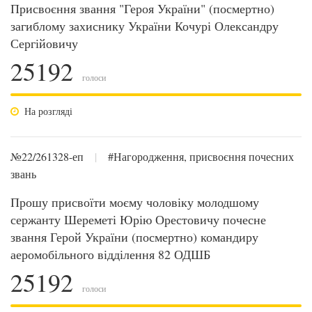
Присвоєння звання "Героя України" (посмертно)
загиблому захиснику України Кочурі Олександру
Сергійовичу
25192
голоси
На розгляді
№22/261328-еп
|
#Нагородження, присвоєння почесних
звань
Прошу присвоїти моєму чоловіку молодшому
сержанту Шереметі Юрію Орестовичу почесне
звання Герой України (посмертно) командиру
аеромобільного відділення 82 ОДШБ
25192
голоси