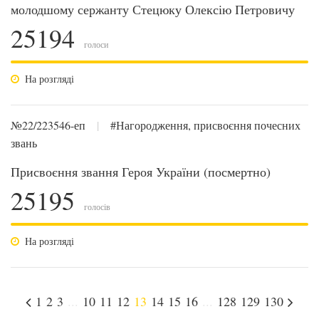
молодшому сержанту Стецюку Олексію Петровичу
25194
голоси
На розгляді
№22/223546-еп
|
#Нагородження, присвоєння почесних
звань
Присвоєння звання Героя України (посмертно)
25195
голосів
На розгляді
1
2
3
...
10
11
12
13
14
15
16
...
128
129
130