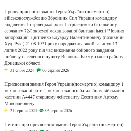
Прошу присвоїти звання Героя України (посмертно)
військовослужбовцю Збройних Сил України командиру
відділення 1 стрілецької роти 1 стрілецького батальйону
сержанту 72-ї окремої механізованої бригади імені “Чорних
запорожців” Цвітченко Едуарду Валентиновичу (позивний
Худ. Рук.) 21.08.1971 року народження, який загинув 13
липня 2022 року під час виконання бойового завдання
поблизу населеного пункту Вершина Бахмутського району
Донецької області.
31 січня 2024
06 серпня 2026
Присвоєння звання Героя України(посмертно) командиру 1
механізованоі роти 1 механізованого батальйону військової
частини А4447 старшому лейтенанту Десятнику Артему
Миколайовичу
21 серпня 2023
06 серпня 2026
Петиція про присвоєння звання Героя України (посмертно).