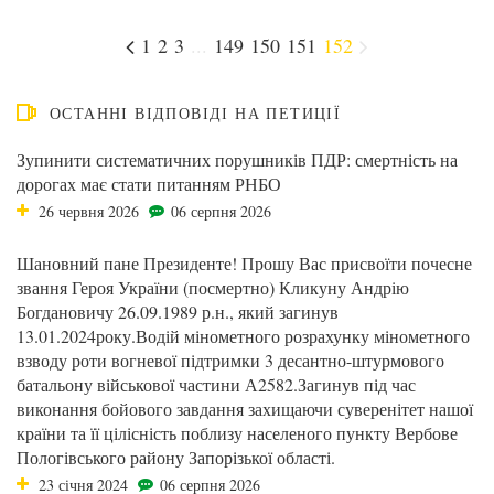
1
2
3
...
149
150
151
152
ОСТАННІ ВІДПОВІДІ НА ПЕТИЦІЇ
Зупинити систематичних порушників ПДР: смертність на
дорогах має стати питанням РНБО
26 червня 2026
06 серпня 2026
Шановний пане Президенте! Прошу Вас присвоїти почесне
звання Героя України (посмертно) Кликуну Андрію
Богдановичу 26.09.1989 р.н., який загинув
13.01.2024року.Водій мінометного розрахунку мінометного
взводу роти вогневої підтримки 3 десантно-штурмового
батальону військової частини А2582.Загинув під час
виконання бойового завдання захищаючи суверенітет нашої
країни та її цілісність поблизу населеного пункту Вербове
Пологівського району Запорізької області.
23 січня 2024
06 серпня 2026