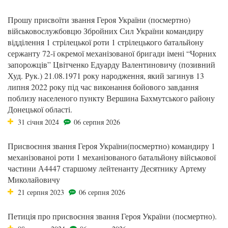
Прошу присвоїти звання Героя України (посмертно)
військовослужбовцю Збройних Сил України командиру
відділення 1 стрілецької роти 1 стрілецького батальйону
сержанту 72-ї окремої механізованої бригади імені “Чорних
запорожців” Цвітченко Едуарду Валентиновичу (позивний
Худ. Рук.) 21.08.1971 року народження, який загинув 13
липня 2022 року під час виконання бойового завдання
поблизу населеного пункту Вершина Бахмутського району
Донецької області.
31 січня 2024
06 серпня 2026
Присвоєння звання Героя України(посмертно) командиру 1
механізованоі роти 1 механізованого батальйону військової
частини А4447 старшому лейтенанту Десятнику Артему
Миколайовичу
21 серпня 2023
06 серпня 2026
Петиція про присвоєння звання Героя України (посмертно).