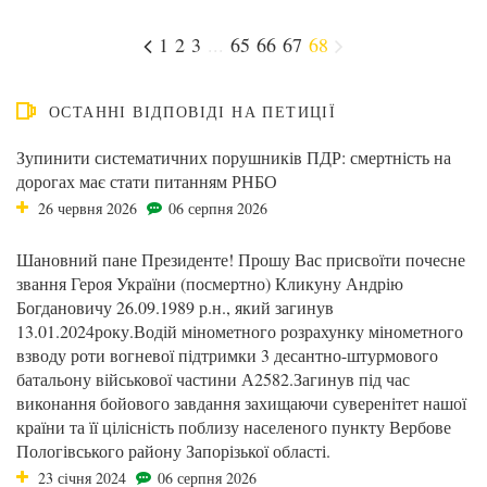
1
2
3
...
65
66
67
68
ОСТАННІ ВІДПОВІДІ НА ПЕТИЦІЇ
Зупинити систематичних порушників ПДР: смертність на
дорогах має стати питанням РНБО
26 червня 2026
06 серпня 2026
Шановний пане Президенте! Прошу Вас присвоїти почесне
звання Героя України (посмертно) Кликуну Андрію
Богдановичу 26.09.1989 р.н., який загинув
13.01.2024року.Водій мінометного розрахунку мінометного
взводу роти вогневої підтримки 3 десантно-штурмового
батальону військової частини А2582.Загинув під час
виконання бойового завдання захищаючи суверенітет нашої
країни та її цілісність поблизу населеного пункту Вербове
Пологівського району Запорізької області.
23 січня 2024
06 серпня 2026