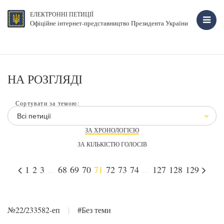
ЕЛЕКТРОННІ ПЕТИЦІЇ
Офіційне інтернет-представництво Президента України
НА РОЗГЛЯДІ
Сортувати за темою:
Всі петиції
ЗА ХРОНОЛОГІЄЮ
ЗА КІЛЬКІСТЮ ГОЛОСІВ
1
2
3
...
68
69
70
71
72
73
74
...
127
128
129
№22/233582-еп
|
#Без теми