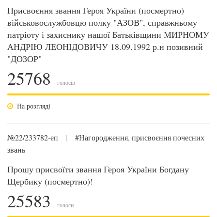
Присвоєння звання Героя України (посмертно)
військовослужбовцю полку "АЗОВ", справжньому
патріоту і захиснику нашої Батьківщини МИРНОМУ
АНДРІЮ ЛЕОНІДОВИЧУ 18.09.1992 р.н позивний
"ДОЗОР"
25768
голосів
На розгляді
№22/233782-еп
|
#Нагородження, присвоєння почесних
звань
Прошу присвоїти звання Героя України Богдану
Щербику (посмертно)!
25583
голоси