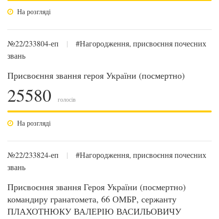
На розгляді
№22/233804-еп
|
#Нагородження, присвоєння почесних
звань
Присвоєння звання героя України (посмертно)
25580
голосів
На розгляді
№22/233824-еп
|
#Нагородження, присвоєння почесних
звань
Присвоєння звання Героя України (посмертно)
командиру гранатомета, 66 ОМБР, сержанту
ПЛАХОТНЮКУ ВАЛЕРІЮ ВАСИЛЬОВИЧУ