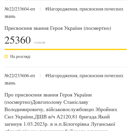
№22/233604-еп
|
#Нагородження, присвоєння почесних
звань
Присвоєння звання Героя України (посмертно)
25360
голосів
На розгляді
№22/233606-еп
|
#Нагородження, присвоєння почесних
звань
Про присвоєння звання Героя України
(посмертно)Довгополому Станіславу
Володимировичу, військовослужбовцю Збройних
Сил України,ДШВ в/ч А2120,81 бригада.Який
загинув 1.03.2023р. в н.п.Білогорівка Луганської