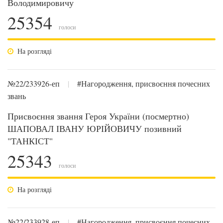
Володимировичу
25354
голоси
На розгляді
№22/233926-еп
|
#Нагородження, присвоєння почесних
звань
Присвоєння звання Героя України (посмертно)
ШАПОВАЛ ІВАНУ ЮРІЙОВИЧУ позивний
"ТАНКІСТ"
25343
голоси
На розгляді
№22/233928-еп
|
#Нагородження, присвоєння почесних