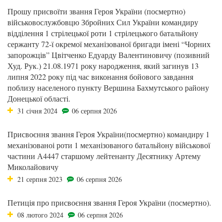
Прошу присвоїти звання Героя України (посмертно)
військовослужбовцю Збройних Сил України командиру
відділення 1 стрілецької роти 1 стрілецького батальйону
сержанту 72-ї окремої механізованої бригади імені “Чорних
запорожців” Цвітченко Едуарду Валентиновичу (позивний
Худ. Рук.) 21.08.1971 року народження, який загинув 13
липня 2022 року під час виконання бойового завдання
поблизу населеного пункту Вершина Бахмутського району
Донецької області.
31 січня 2024
06 серпня 2026
Присвоєння звання Героя України(посмертно) командиру 1
механізованоі роти 1 механізованого батальйону військової
частини А4447 старшому лейтенанту Десятнику Артему
Миколайовичу
21 серпня 2023
06 серпня 2026
Петиція про присвоєння звання Героя України (посмертно).
08 лютого 2024
06 серпня 2026