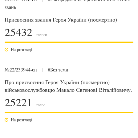
звань
Присвоєння звання Героя України (посмертно)
25432
голоси
На розгляді
№22/233944-еп
|
#Без теми
Про присвоєння Героя України (посмертно)
військовослужбовцю Макало Євгенові Віталійовичу.
25221
голос
На розгляді