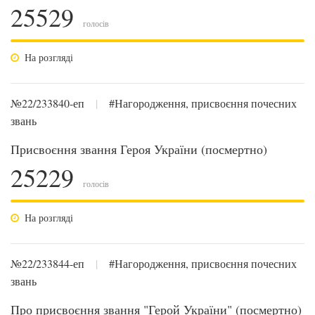
25529
голосів
На розгляді
№22/233840-еп
|
#Нагородження, присвоєння почесних
звань
Присвоєння звання Героя України (посмертно)
25229
голосів
На розгляді
№22/233844-еп
|
#Нагородження, присвоєння почесних
звань
Про присвоєння звання "Герой України" (посмертно)