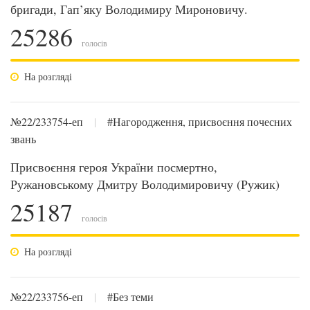
бригади, Гап’яку Володимиру Мироновичу.
25286
голосів
На розгляді
№22/233754-еп
|
#Нагородження, присвоєння почесних
звань
Присвоєння героя України посмертно,
Ружановському Дмитру Володимировичу (Ружик)
25187
голосів
На розгляді
№22/233756-еп
|
#Без теми