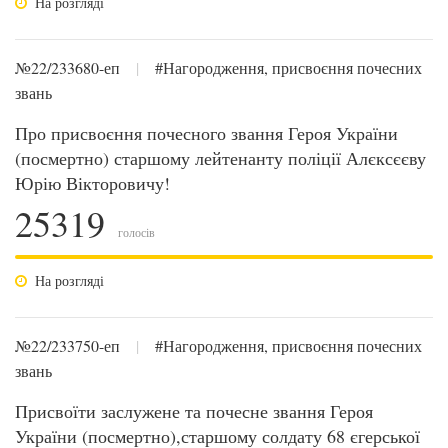
На розгляді
№22/233680-еп
|
#Нагородження, присвоєння почесних
звань
Про присвоєння почесного звання Героя України
(посмертно) старшому лейтенанту поліції Алєксєєву
Юрію Вікторовичу!
25319
голосів
На розгляді
№22/233750-еп
|
#Нагородження, присвоєння почесних
звань
Присвоїти заслужене та почесне звання Героя
України (посмертно),старшому солдату 68 єгерської