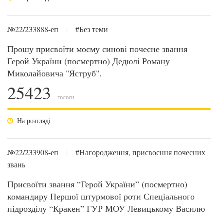
№22/233888-еп
|
#Без теми
Прошу присвоїти моєму синові почесне звання
Герой України (посмертно) Дедюлі Роману
Миколайовича "Яструб".
25423
голоси
На розгляді
№22/233908-еп
|
#Нагородження, присвоєння почесних
звань
Присвоїти звання “Герой України” (посмертно)
командиру Першої штурмової роти Спеціального
підрозділу “Кракен” ГУР МОУ Левицькому Василю