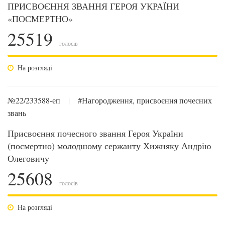
ПРИСВОЄННЯ ЗВАННЯ ГЕРОЯ УКРАЇНИ
«ПОСМЕРТНО»
25519
голосів
На розгляді
№22/233588-еп
|
#Нагородження, присвоєння почесних
звань
Присвоєння почесного звання Героя України
(посмертно) молодшому сержанту Хижняку Андрію
Олеговичу
25608
голосів
На розгляді