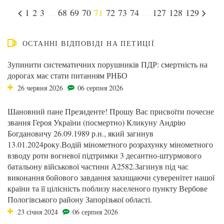
1
2
3
...
68
69
70
71
72
73
74
...
127
128
129
ОСТАННІ ВІДПОВІДІ НА ПЕТИЦІЇ
Зупинити систематичних порушників ПДР: смертність на
дорогах має стати питанням РНБО
26 червня 2026
06 серпня 2026
Шановний пане Президенте! Прошу Вас присвоїти почесне
звання Героя України (посмертно) Кликуну Андрію
Богдановичу 26.09.1989 р.н., який загинув
13.01.2024року.Водій мінометного розрахунку мінометного
взводу роти вогневої підтримки 3 десантно-штурмового
батальону військової частини А2582.Загинув під час
виконання бойового завдання захищаючи суверенітет нашої
країни та її цілісність поблизу населеного пункту Вербове
Пологівського району Запорізької області.
23 січня 2024
06 серпня 2026