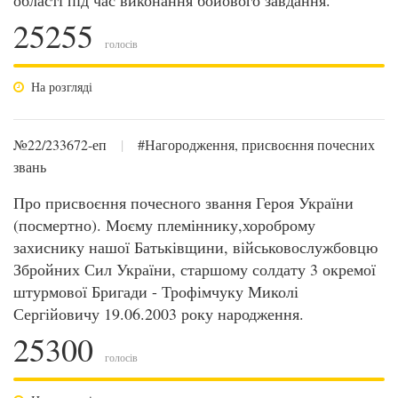
області під час виконання бойового завдання.
25255
голосів
На розгляді
№22/233672-еп
|
#Нагородження, присвоєння почесних
звань
Про присвоєння почесного звання Героя України
(посмертно). Моєму племіннику,хороброму
захиснику нашої Батьківщини, військовослужбовцю
Збройних Сил України, старшому солдату 3 окремої
штурмової Бригади - Трофімчуку Миколі
Сергійовичу 19.06.2003 року народження.
25300
голосів