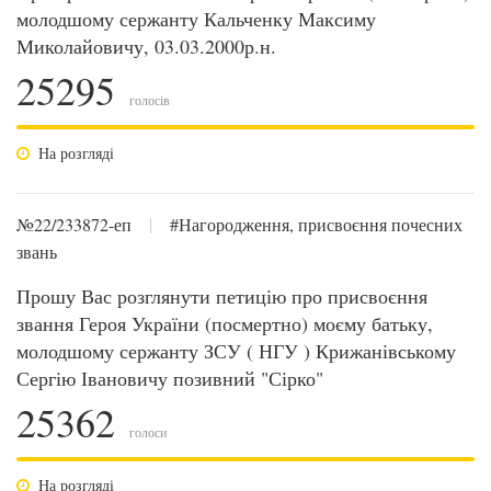
молодшому сержанту Кальченку Максиму
Миколайовичу, 03.03.2000р.н.
25295
голосів
На розгляді
№22/233872-еп
|
#Нагородження, присвоєння почесних
звань
Прошу Вас розглянути петицію про присвоєння
звання Героя України (посмертно) моєму батьку,
молодшому сержанту ЗСУ ( НГУ ) Крижанівському
Сергію Івановичу позивний "Сірко"
25362
голоси
На розгляді