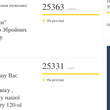
П
25363
єння почесних
У
голоси
ни"
На розгляді
Пе
ю Збройних
у
25331
голос
ошу Вас
На розгляді
іку ,
ку нашої
у 120-ої