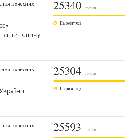
25340
єння почесних
голосів
ни»
На розгляді
стянтиновичу
25304
єння почесних
голоси
України
На розгляді
25593
єння почесних
голоси