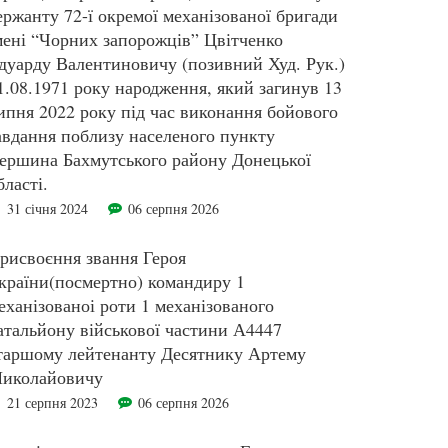
ержанту 72-ї окремої механізованої бригади
мені “Чорних запорожців” Цвітченко
дуарду Валентиновичу (позивний Худ. Рук.)
1.08.1971 року народження, який загинув 13
ипня 2022 року під час виконання бойового
авдання поблизу населеного пункту
ершина Бахмутського району Донецької
бласті.
31 січня 2024
06 серпня 2026
рисвоєння звання Героя
країни(посмертно) командиру 1
еханізованоі роти 1 механізованого
атальйону військової частини А4447
таршому лейтенанту Десятнику Артему
иколайовичу
21 серпня 2023
06 серпня 2026