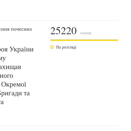
25220
єння почесних
голосів
роя України
На розгляді
му
захищав
ьного
ї Окремої
ригади та
та