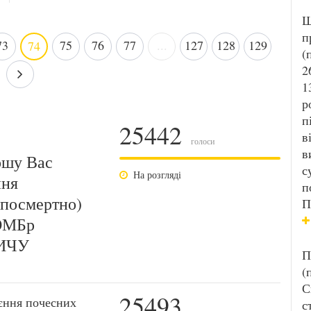
Ш
п
73
75
76
77
...
127
128
129
74
(
2
1
р
п
25442
в
голоси
в
ошу Вас
с
На розгляді
ння
п
(посмертно)
П
 ОМБр
ИЧУ
П
(
С
25493
єння почесних
с