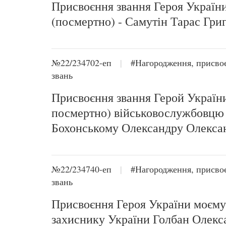
Присвоєння звання Героя Україн
(посмертно) - Самутін Тарас Гри
№22/234702-еп
|
#Нагородження, присво
звань
Присвоєння звання Герой Україн
посмертно) військовослужбовцю
Бохонському Олександру Олекса
№22/234740-еп
|
#Нагородження, присво
звань
Присвоєння Героя України моєму
захиснику України Голбан Олекс