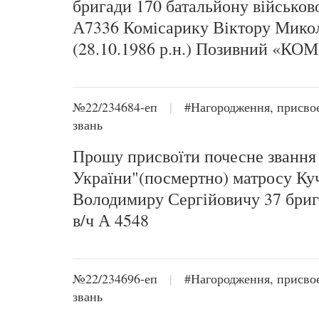
бригади 170 батальйону військов
А7336 Комісарику Віктору Мико
(28.10.1986 р.н.) Позивний «КО
№22/234684-еп
|
#Нагородження, присво
звань
Прошу присвоїти почесне звання
України"(посмертно) матросу Ку
Володимиру Сергійовичу 37 бриг
в/ч А 4548
№22/234696-еп
|
#Нагородження, присво
звань