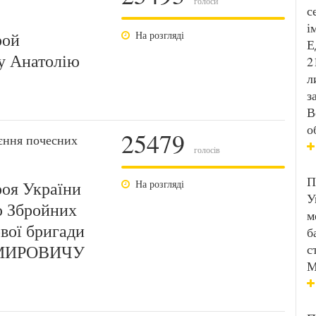
голоси
с
і
рой
На розгляді
Е
у Анатолію
2
л
з
В
о
25479
єння почесних
голосів
П
роя України
На розгляді
У
ю Збройних
м
вої бригади
б
МИРОВИЧУ
с
М