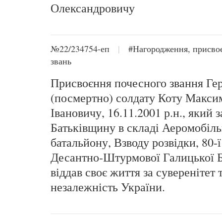
Олександровичу
№22/234754-еп
|
#Нагородження, присво
звань
Присвоєння почесного звання Ге
(посмертно) солдату Коту Макси
Івановичу, 16.11.2001 р.н., який 
Батьківщину в складі Аеромобіл
батальйону, Взводу розвідки, 80-
Десантно-Штурмової Галицької Б
віддав своє життя за суверенітет 
незалежність України.