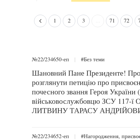
1
2
3
...
71
72
№22/234650-еп
|
#Без теми
Шановний Пане Президенте! Пр
розглянути петицію про присвоє
почесного звання Героя України 
військовослужбовцю ЗСУ 117-ї
ЛИТВИНУ ТАРАСУ АНДРІЙОВ
№22/234652-еп
|
#Нагородження, присво