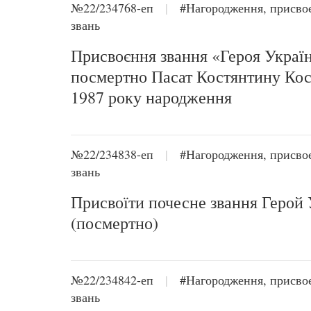
№22/234768-еп
|
#Нагородження, присво
звань
Присвоєння звання «Героя Украї
посмертно Пасат Костянтину Ко
1987 року народження
№22/234838-еп
|
#Нагородження, присво
звань
Присвоїти почесне звання Герой 
(посмертно)
№22/234842-еп
|
#Нагородження, присво
звань