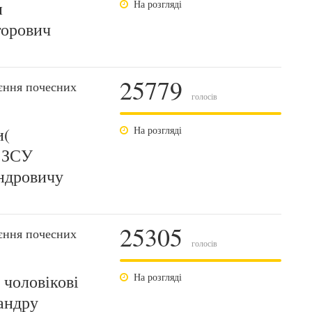
и
На розгляді
горович
25779
єння почесних
голосів
и(
На розгляді
 ЗСУ
ндровичу
25305
єння почесних
голосів
 чоловікові
На розгляді
андру