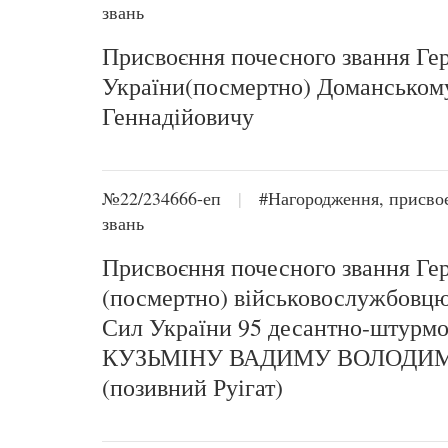
звань
Присвоєння почесного звання Ге
України(посмертно) Доманськом
Геннадійовичу
№22/234666-еп
|
#Нагородження, присво
звань
Присвоєння почесного звання Ге
(посмертно) військовослужбовц
Сил України 95 десантно-штурмо
КУЗЬМІНУ ВАДИМУ ВОЛОДИ
(позивний Руігат)