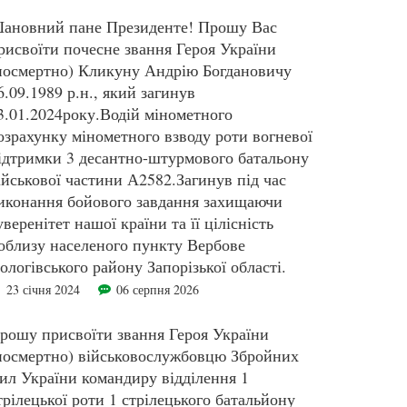
ановний пане Президенте! Прошу Вас
рисвоїти почесне звання Героя України
посмертно) Кликуну Андрію Богдановичу
6.09.1989 р.н., який загинув
3.01.2024року.Водій мінометного
озрахунку мінометного взводу роти вогневої
ідтримки 3 десантно-штурмового батальону
ійськової частини А2582.Загинув під час
иконання бойового завдання захищаючи
уверенітет нашої країни та її цілісність
облизу населеного пункту Вербове
ологівського району Запорізької області.
23 січня 2024
06 серпня 2026
рошу присвоїти звання Героя України
посмертно) військовослужбовцю Збройних
ил України командиру відділення 1
трілецької роти 1 стрілецького батальйону