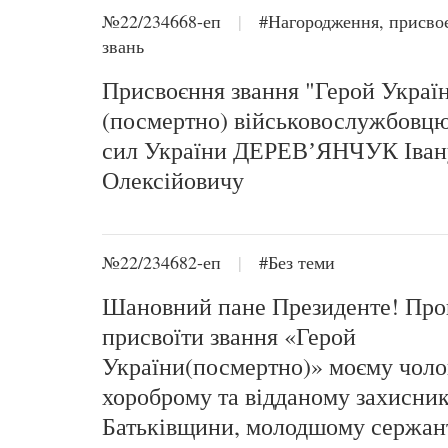
№22/234668-еп
|
#Нагородження, присво
звань
Присвоєння звання "Герой Украї
(посмертно) військовослужбовц
сил України ДЕРЕВʼЯНЧУК Іван
Олексійовичу
№22/234682-еп
|
#Без теми
Шановний пане Президенте! Пр
присвоїти звання «Герой
України(посмертно)» моєму чолов
хороброму та відданому захисни
Батьківщини, молодшому сержант