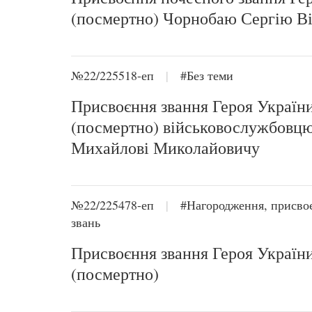
(посмертно) Чорнобаю Сергію В
№22/225518-еп
|
#Без теми
Присвоєння звання Героя Україн
(посмертно) військовослужбовц
Михайлові Миколайовичу
№22/225478-еп
|
#Нагородження, присво
звань
Присвоєння звання Героя Україн
(посмертно)