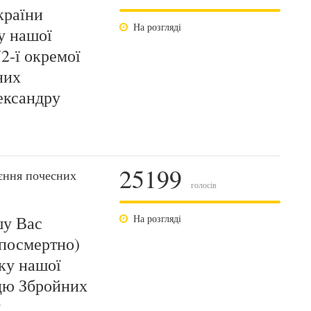
країни
На розгляді
у нашої
2-ї окремої
них
ександру
25199
єння почесних
голосів
шу Вас
На розгляді
(посмертно)
ку нашої
цю Збройних
у