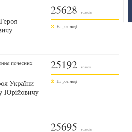
25628
голосів
 Героя
На розгляді
вичу
25192
єння почесних
голоси
роя України
На розгляді
лу Юрійовичу
25695
голосів