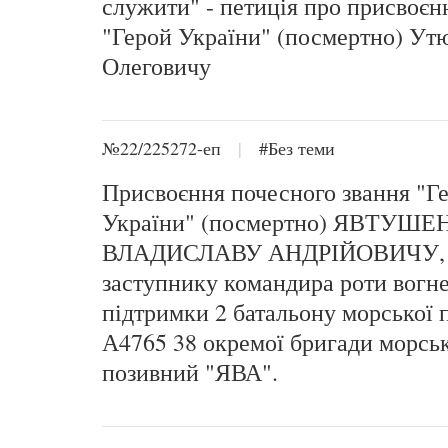
служити" - петиція про присвоєн
"Герой України" (посмертно) Ут
Олеговичу
№22/225272-еп
|
#Без теми
Присвоєння почесного звання "Г
України" (посмертно) ЯВТУШЕ
ВЛАДИСЛАВУ АНДРІЙОВИЧУ, л
заступнику командира роти вогне
підтримки 2 батальону морської п
А4765 38 окремої бригади морськ
позивний "ЯВА".