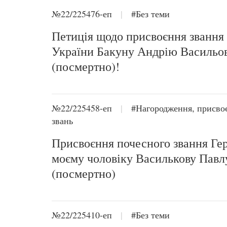
№22/225476-еп
|
#Без теми
Петиція щодо присвоєння звання
України Бакуну Андрію Васильо
(посмертно)!
№22/225458-еп
|
#Нагородження, присво
звань
Присвоєння почесного звання Ге
моєму чоловіку Василькову Пав
(посмертно)
№22/225410-еп
|
#Без теми