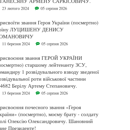
ГАНЕСЯНУ АРМЕНУ САРКІСОВИЧУ.
23 лютого 2024
05 серпня 2026
рисвоїти звання Героя України (посмертно)
оїну ЛУЦИШЕНУ ДЕНИСУ
ОМАНОВИЧУ
11 березня 2024
05 серпня 2026
рисвоєння звання ГЕРОЙ УКРАЇНИ
посмертно) старшому лейтенанту ЗСУ,
омандиру 1 розвідувального взводу зведеної
озвідувальної роти військової частини
4682 Берілу Артему Степановичу.
13 березня 2024
05 серпня 2026
рисвоєння почесного звання «Героя
країни» (посмертно), моєму брату - солдату
олі Олексію Олександровичу. Шановний
ане Президенте!