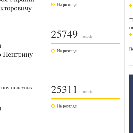
На розгляді
ікторовичу
П
п
25749
голосів
и
Пе
На розгляді
ю Пенгрину
25311
єння почесних
голосів
и
На розгляді