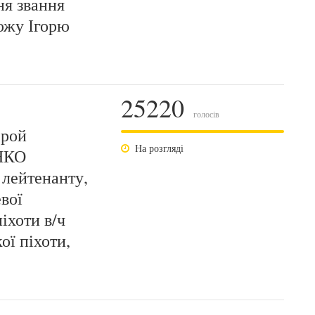
ня звання
южу Ігорю
25220
голосів
ерой
На розгляді
НКО
ейтенанту,
вої
іхоти в/ч
ої піхоти,