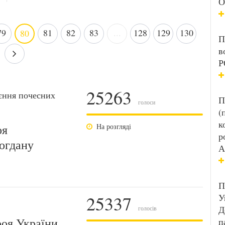
О
79
81
82
83
...
128
129
130
80
П
в
Р
25263
єння почесних
П
голоси
(
к
оя
На розгляді
р
огдану
А
П
25337
У
Д
голосів
роя України
п