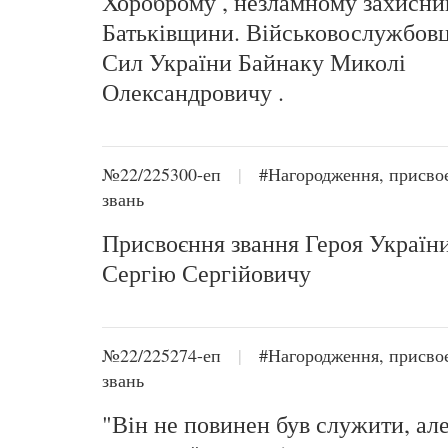
Хороброму , незламному захисни
Батьківщини. Військовослужбов
Сил України Байнаку Миколі
Олександровичу .
№22/225300-еп
|
#Нагородження, присво
звань
Присвоєння звання Героя України
Сергію Сергійовичу
№22/225274-еп
|
#Нагородження, присво
звань
"Він не повинен був служити, але