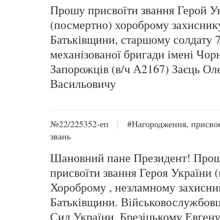
Прошу присвоїти звання Герой У
(посмертно) хороброму захисник
Батьківщини, старшому солдату 7
механізованої бригади імені Чор
Запорожців (в/ч А2167) Заєць Ол
Васильовичу
№22/225352-еп
|
#Нагородження, присво
звань
Шановний пане Президент! Про
присвоїти звання Героя України 
Хороброму , незламному захисни
Батьківщини. Військовослужбов
Сил України. Брезіцькому Евген