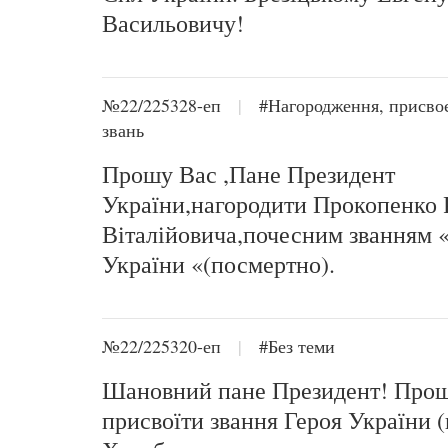
Васильовичу!
№22/225328-еп
|
#Нагородження, присво
звань
Прошу Вас ,Пане Президент
України,нагородити Прокопенко 
Віталійовича,почесним званням 
України «(посмертно).
№22/225320-еп
|
#Без теми
Шановний пане Президент! Про
присвоїти звання Героя України 