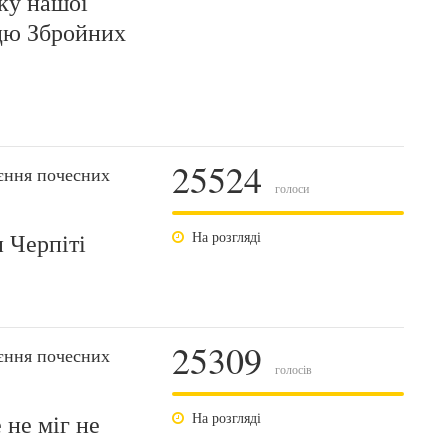
ку нашої
цю Збройних
25524
єння почесних
голоси
 Черпіті
На розгляді
25309
єння почесних
голосів
 не міг не
На розгляді