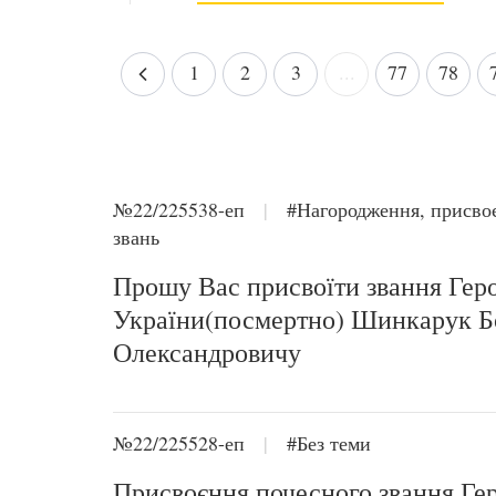
1
2
3
...
77
78
№22/225538-еп
|
#Нагородження, присво
звань
Прошу Вас присвоїти звання Гер
України(посмертно) Шинкарук Б
Олександровичу
№22/225528-еп
|
#Без теми
Присвоєння почесного звання Ге