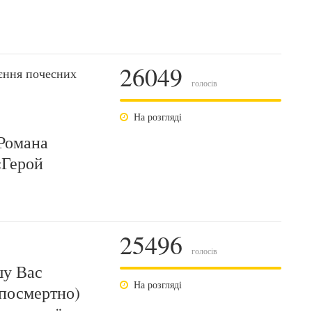
26049
єння почесних
голосів
На розгляді
Романа
«Герой
25496
голосів
шу Вас
На розгляді
(посмертно)