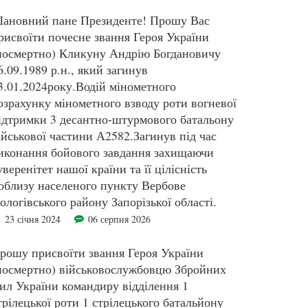
ановний пане Президенте! Прошу Вас
рисвоїти почесне звання Героя України
посмертно) Кликуну Андрію Богдановичу
6.09.1989 р.н., який загинув
3.01.2024року.Водій мінометного
озрахунку мінометного взводу роти вогневої
ідтримки 3 десантно-штурмового батальону
ійськової частини А2582.Загинув під час
иконання бойового завдання захищаючи
уверенітет нашої країни та її цілісність
облизу населеного пункту Вербове
ологівського району Запорізької області.
23 січня 2024
06 серпня 2026
рошу присвоїти звання Героя України
посмертно) військовослужбовцю Збройних
ил України командиру відділення 1
трілецької роти 1 стрілецького батальйону