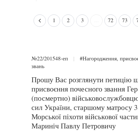
1
2
3
...
72
73
№22/201548-еп
|
#Нагородження, присво
звань
Прошу Вас розглянути петицію 
присвоєння почесного звання Гер
(посмертно) військовослужбовц
сил України, старшому матросу 
Морської піхоти військової част
Мариніч Павлу Петровичу