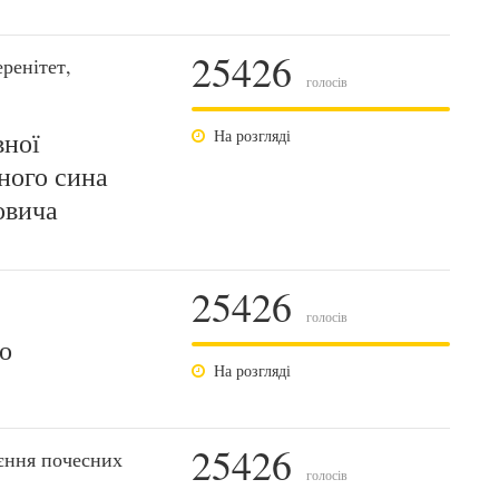
25426
ренітет,
голосів
вної
На розгляді
ного сина
овича
25426
голосів
о
На розгляді
25426
єння почесних
голосів