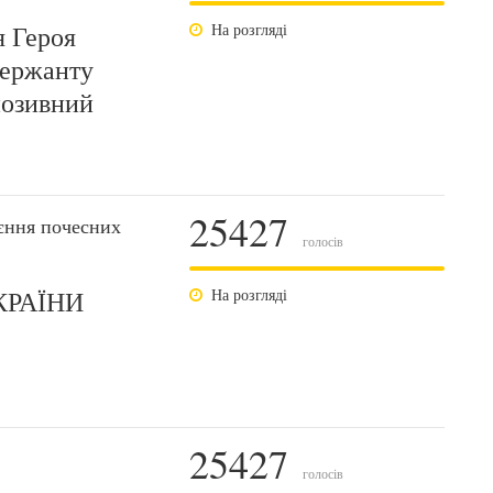
я Героя
На розгляді
сержанту
позивний
25427
єння почесних
голосів
КРАЇНИ
На розгляді
25427
голосів