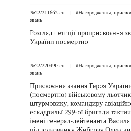
№22/211662-еп
|
#Нагородження, присво
звань
Розгляд петиції проприсвоєння з
України посмертно
№22/220490-еп
|
#Нагородження, присво
звань
Присвоєння звання Героя Україн
(посмертно) військовому льотчик
штурмовику, командиру авіаційн
ескадрильї 299-ої бригади тактичн
імені генерал-лейтенанта Василя
підполковнику Жиброву Олексан