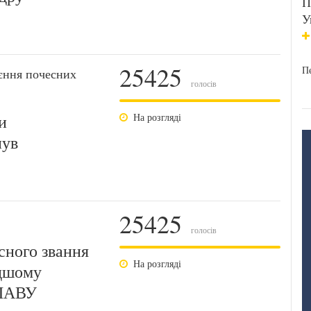
П
У
25425
Пе
єння почесних
голосів
и
На розгляді
нув
25425
голосів
ного звання
На розгляді
одшому
ЛАВУ