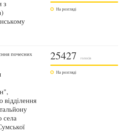
 з
На розгляді
а)
инському
25427
єння почесних
голосів
и
На розгляді
н",
о відділення
атальйону
ю села
Сумської