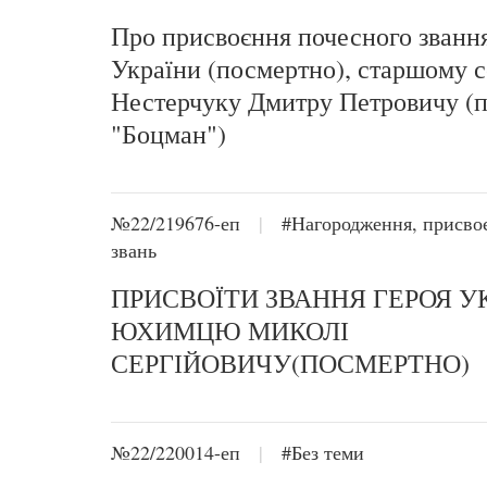
Про присвоєння почесного званн
України (посмертно), старшому 
Нестерчуку Дмитру Петровичу (
"Боцман")
№22/219676-еп
|
#Нагородження, присво
звань
ПРИСВОЇТИ ЗВАННЯ ГЕРОЯ У
ЮХИМЦЮ МИКОЛІ
СЕРГІЙОВИЧУ(ПОСМЕРТНО)
№22/220014-еп
|
#Без теми