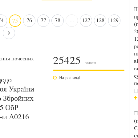
Ш
п
74
76
77
78
...
127
128
129
75
(
2
1
р
п
25425
єння почесних
в
голосів
в
с
щодо
На розгляді
п
оя України
П
ю Збройних
35 ОбР
П
ини А0216
(
С
с