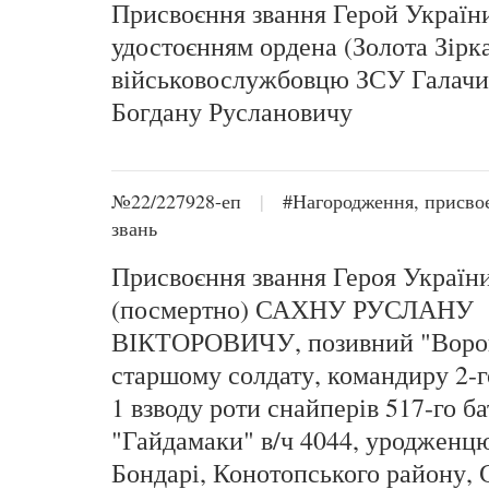
Присвоєння звання Герой України
удостоєнням ордена (Золота Зірк
військовослужбовцю ЗСУ Галач
Богдану Руслановичу
№22/227928-еп
|
#Нагородження, присво
звань
Присвоєння звання Героя Україн
(посмертно) САХНУ РУСЛАНУ
ВІКТОРОВИЧУ, позивний "Воро
старшому солдату, командиру 2-г
1 взводу роти снайперів 517-го б
"Гайдамаки" в/ч 4044, уродженц
Бондарі, Конотопського району, 