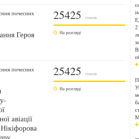
с
25425
і
єння почесних
голосів
Е
2
вання Героя
На розгляді
л
з
В
о
25425
єння почесних
голосів
П
У
и
На розгляді
м
у-
б
ої
с
М
ої авіації
 Нікіфорова
дру