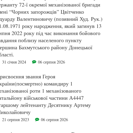
ержанту 72-ї окремої механізованої бригади
мені “Чорних запорожців” Цвітченко
дуарду Валентиновичу (позивний Худ. Рук.)
1.08.1971 року народження, який загинув 13
ипня 2022 року під час виконання бойового
авдання поблизу населеного пункту
ершина Бахмутського району Донецької
бласті.
31 січня 2024
06 серпня 2026
рисвоєння звання Героя
країни(посмертно) командиру 1
еханізованоі роти 1 механізованого
атальйону військової частини А4447
таршому лейтенанту Десятнику Артему
иколайовичу
21 серпня 2023
06 серпня 2026