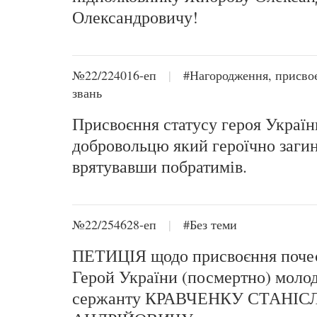
Олександровичу!
№22/224016-еп
|
#Нагородження, присво
звань
Присвоєння статусу героя Україн
добровольцю який героїчно заги
врятувавши побратимів.
№22/254628-еп
|
#Без теми
ПЕТИЦІЯ щодо присвоєння почес
Герой України (посмертно) мол
сержанту КРАВЧЕНКУ СТАНІС