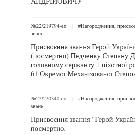
АНДРІЙОВИЧУ
№22/219794-еп
|
#Нагородження, присво
звань
Присвоєння звання Герой Україн
(посмертно) Педченку Степану 
головному сержанту 1 піхотної р
61 Окремої Механізованої Степов
№22/220340-еп
|
#Нагородження, присво
звань
Присвоєння звання "Герой Украї
посмертно.