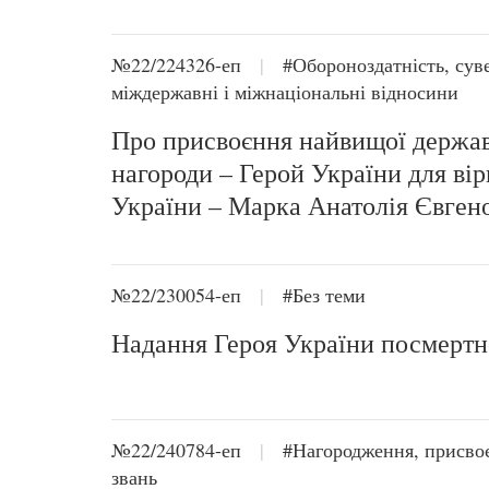
№22/224326-еп
|
#Обороноздатність, суве
міждержавні і міжнаціональні відносини
Про присвоєння найвищої держа
нагороди – Герой України для вір
України – Марка Анатолія Євген
№22/230054-еп
|
#Без теми
Надання Героя України посмертн
№22/240784-еп
|
#Нагородження, присво
звань