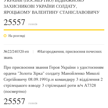
УКРАЇНИ (ПОСМЕРТНО) ВІДВАЖНОМУ
ЗАХИСНИКОВІ УКРАЇНИ СОЛДАТУ,
ЯРОЦЬКОМУ ВАЛЕНТИНУ СТАНІСЛАВОВИЧУ
25557
голосів
На розгляді
№22/240320-еп
|
#Нагородження, присвоєння почесних
звань
Про присвоєння звання Героя України з удостоєнням
ордена "Золота Зірка" солдату Манойленко Миколі
Сергійовичу 08.09.1991р.н командиру 3 відділення 2
стрілецького взводу 3 стрілецької роти в/ч А7328
(посмертно)
25557
голосів