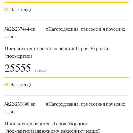
На розгляді
№22/237444-еп
|
#Нагородження, присвоєння почесних
звань
Присвоєння почесного звання Героя України
(посмертно)
25555
голосів
На розгляді
№22/230690-еп
|
#Нагородження, присвоєння почесних
звань
Присвоєння звання «Героя України»
(посмертно)відважному захиснику нашої