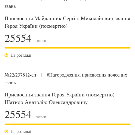
звань
Присвоєння Майданник Сергію Миколайович звання
Героя України (посмертно)
25554
голоси
На розгляді
№22/237812-еп
|
#Нагородження, присвоєння почесних
звань
Присвоєння звання Героя України (посмертно)
Шатило Анатолію Олександровичу
25554
голоси
На розгляді