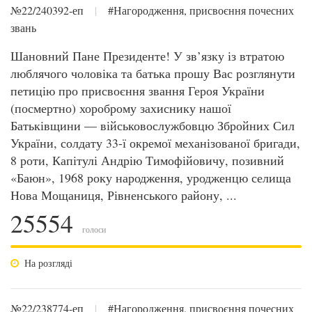
№22/240392-еп
|
#Нагородження, присвоєння почесних
звань
Шановний Пане Президенте! У зв’язку із втратою
люблячого чоловіка та батька прошу Вас розглянути
петицію про присвоєння звання Героя України
(посмертно) хороброму захиснику нашої
Батьківщини — військовослужбовцю Збройних Сил
України, солдату 33-ї окремої механізованої бригади,
8 роти, Капітулі Андрію Тимофійовичу, позивний
«Баюн», 1968 року народження, уродженцю селища
Нова Мощаниця, Рівненського району, ...
25554
голоси
На розгляді
№22/238774-еп
|
#Нагородження, присвоєння почесних