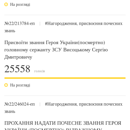
На розгляді
№22/213784-еп
|
#Нагородження, присвоєння почесних
звань
Присвоїти звання Героя України(посмертно)
головному сержанту ЗСУ Висоцькому Сергію
Дмитровичу
25558
голосів
На розгляді
№22/246024-еп
|
#Нагородження, присвоєння почесних
звань
ПРОХАННЯ НАДАТИ ПОЧЕСНЕ ЗВАННЯ ГЕРОЯ