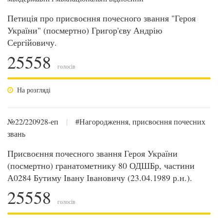
Петиція про присвоєння почесного звання "Героя
України" (посмертно) Григор'єву Андрію
Сергійовичу.
25558
голосів
На розгляді
№22/220928-еп
|
#Нагородження, присвоєння почесних
звань
Присвоєння почесного звання Героя України
(посмертно) гранатометнику 80 ОДШБр, частини
А0284 Бутиму Івану Івановичу (23.04.1989 р.н.).
25558
голосів