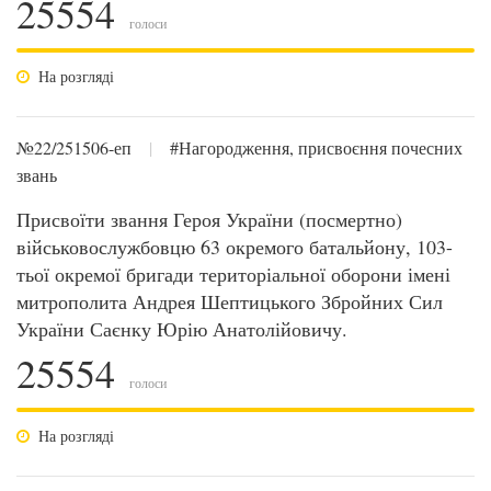
25554
голоси
На розгляді
№22/251506-еп
|
#Нагородження, присвоєння почесних
звань
Присвоїти звання Героя України (посмертно)
військовослужбовцю 63 окремого батальйону, 103-
тьої окремої бригади територіальної оборони імені
митрополита Андрея Шептицького Збройних Сил
України Саєнку Юрію Анатолійовичу.
25554
голоси
На розгляді