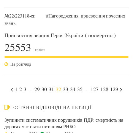
№22/223118-еп
|
#Нагородження, присвоєння почесних
звань
Присвоєння звання Героя України ( посмертно )
25553
голоси
На розгляді
1
2
3
...
29
30
31
32
33
34
35
...
127
128
129
ОСТАННІ ВІДПОВІДІ НА ПЕТИЦІЇ
Зупинити систематичних порушників ПДР: смертність на
дорогах має стати питанням РНБО