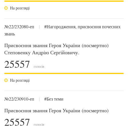
На розгляді
№22/232080-еп
|
#Нагородження, присвоєння почесних
звань
Присвоєння звання Героя України (посмертно)
Степовенку Андрію Сергійовичу.
25557
голосів
На розгляді
№22/230910-еп
|
#Без теми
Присвоєння звання Героя України (посмертно)
25557
голосів