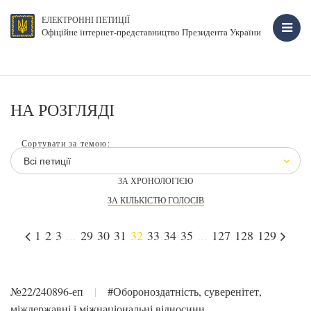
ЕЛЕКТРОННІ ПЕТИЦІЇ
Офіційне інтернет-представництво Президента України
НА РОЗГЛЯДІ
Сортувати за темою:
Всі петиції
ЗА ХРОНОЛОГІЄЮ
ЗА КІЛЬКІСТЮ ГОЛОСІВ
1
2
3
...
29
30
31
32
33
34
35
...
127
128
129
№22/240896-еп
|
#Обороноздатність, суверенітет,
міждержавні і міжнаціональні відносини