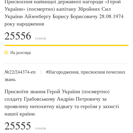
Присвоєння найвищої державної нагороди «Герой
України» (посмертно) капітану Збройних Сил
України Айзенбергу Борису Борисовичу 28.08.1974
року народження
25556
голосів
На розгляді
№22/244374-еп
|
#Нагородження, присвоєння почесних
звань
Присвоїти звання Герой України (посмертно)
солдату Грабовському Андрію Петровичу за
проявлену непохитну відвагу та героїзм у захисті
нашої країни.
25555
голосів