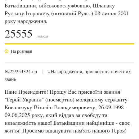
Батьківщини, військовослужбовцю, Шлапаку
Руслану Ігоровичу (позивний Рулєт) 08 липня 2001
року народження.
25555
голосів
На розгляді
№22/254324-еп
|
#Нагородження, присвоєння почесних
звань
Пане Президенте! Прошу Вас присвоїти звання
"Герой України" (посмертно) молодшому сержанту
Ковальчуку Віталію Володимировичу, 26.09.1998-
09.06.2025 року, який віддав за свободу та
незалежність нашої Батьківщини найцінніше - своє
життя! Просимо вшанувати пам'ять нашого Героя!