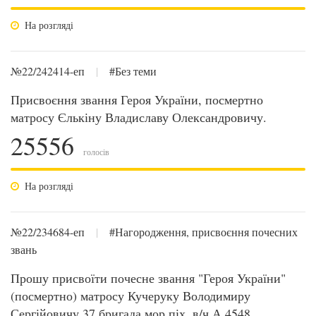
На розгляді
№22/242414-еп
|
#Без теми
Присвоєння звання Героя України, посмертно
матросу Єлькіну Владиславу Олександровичу.
25556
голосів
На розгляді
№22/234684-еп
|
#Нагородження, присвоєння почесних
звань
Прошу присвоїти почесне звання "Героя України"
(посмертно) матросу Кучеруку Володимиру
Сергійовичу 37 бригада мор.піх. в/ч А 4548