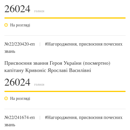
26024
голоси
На розгляді
№22/220420-еп
|
#Нагородження, присвоєння почесних
звань
Присвоєння звання Героя України (посмертно)
капітану Кривоніс Ярославі Василівні
26024
голоси
На розгляді
№22/241674-еп
|
#Нагородження, присвоєння почесних
звань