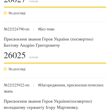
голосів
На розгляді
№22/224790-еп
|
#Без теми
Присвоєння звання Героя України (посмертно)
Бахтову Андрію Григоровичу
26025
голосів
На розгляді
№22/225922-еп
|
#Нагородження, присвоєння почесних
звань
Присвоєння звання Героя України(посмертно)
молодшому сержанту Ігору Мартиняку.