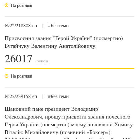
На розгляді
№22/218808-еп
|
#Без теми
Присвоєння звання "Герой України" (посмертно)
Бугайчуку Валентину Анатолійовичу.
26017
голосів
На розгляді
№22/239158-еп
|
#Без теми
Шановний пане президент Володимир
Олександрович, прошу присвоїти звання почесного
Героя України (посмертно) моєму чоловікові Хомику
Віталію Михайловичу (позивний «Боксер»)