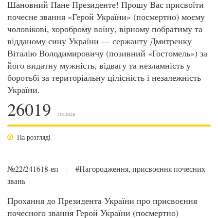
Шановний Пане Президенте! Прошу Вас присвоїти
почесне звання «Герой України» (посмертно) моєму
чоловікові, хороброму воїну, вірному побратиму та
відданому сину України — сержанту Дмитренку
Віталію Володимировичу (позивний «Гостомель») за
його видатну мужність, відвагу та незламність у
боротьбі за територіальну цілісність і незалежність
України.
26019
голосів
На розгляді
№22/241618-еп
|
#Нагородження, присвоєння почесних
звань
Прохання до Президента України про присвоєння
почесного звання Герой України (посмертно)