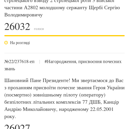
стрілецького взводу 2 стрілецької роти 3 війської
частини А2802 молодшому сержанту Щербі Сергію
Володимировичу
26032
голоси
На розгляді
№22/237618-еп
|
#Нагородження, присвоєння почесних
звань
Шановний Пане Президенте! Ми звертаємося до Вас
з проханням присвоїти почесне звання Героя України
(посмертно) зовнішньому пілоту (оператору)
безпілотних літальних комплексів 77 ДШБ, Канцір
Андрію Миколайовичу, народженому 22.05.2001
року.
26027