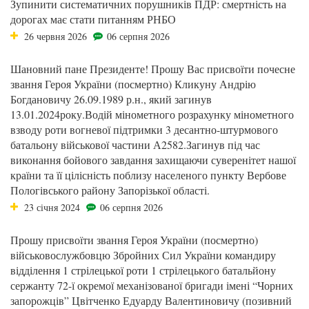
Зупинити систематичних порушників ПДР: смертність на
дорогах має стати питанням РНБО
26 червня 2026
06 серпня 2026
Шановний пане Президенте! Прошу Вас присвоїти почесне
звання Героя України (посмертно) Кликуну Андрію
Богдановичу 26.09.1989 р.н., який загинув
13.01.2024року.Водій мінометного розрахунку мінометного
взводу роти вогневої підтримки 3 десантно-штурмового
батальону військової частини А2582.Загинув під час
виконання бойового завдання захищаючи суверенітет нашої
країни та її цілісність поблизу населеного пункту Вербове
Пологівського району Запорізької області.
23 січня 2024
06 серпня 2026
Прошу присвоїти звання Героя України (посмертно)
військовослужбовцю Збройних Сил України командиру
відділення 1 стрілецької роти 1 стрілецького батальйону
сержанту 72-ї окремої механізованої бригади імені “Чорних
запорожців” Цвітченко Едуарду Валентиновичу (позивний