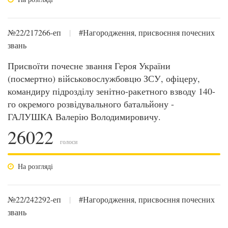
№22/217266-еп
|
#Нагородження, присвоєння почесних
звань
Присвоїти почесне звання Героя України
(посмертно) військовослужбовцю ЗСУ, офіцеру,
командиру підрозділу зенітно-ракетного взводу 140-
го окремого розвідувального батальйону -
ГАЛУШКА Валерію Володимировичу.
26022
голоси
На розгляді
№22/242292-еп
|
#Нагородження, присвоєння почесних
звань