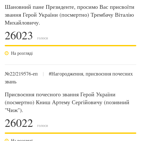
Шановний пане Президенте, просимо Вас присвоїти
звання Герой України (посмертно) Трембачу Віталію
Михайловичу.
26023
голоси
На розгляді
№22/219576-еп
|
#Нагородження, присвоєння почесних
звань
Присвоєння почесного звання Герой України
(посмертно) Книш Артему Сергійовичу (позивний
"Чиж").
26022
голоси
На розгляді