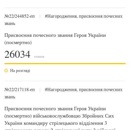
№22/244852-еп
|
#Нагородження, присвоєння почесних
звань
Присвоєння почесного звання Героя України
(посмертно)
26034
голоси
На розгляді
№22/217118-еп
|
#Нагородження, присвоєння почесних
звань
Присвоєння почесного звання Героя України
(посмертно) військовослужбовцю Збройних Сих
України командиру стрілецького відділення 3