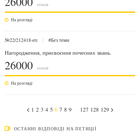
26000
голосів
На розгляді
№22/212418-еп
|
#Без теми
Нагородження, присвоєння почесних звань.
26000
голосів
На розгляді
1
2
3
4
5
6
7
8
9
...
127
128
129
ОСТАННІ ВІДПОВІДІ НА ПЕТИЦІЇ