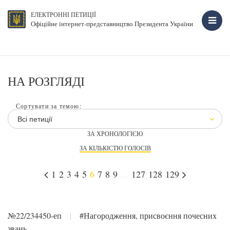
ЕЛЕКТРОННІ ПЕТИЦІЇ
Офіційне інтернет-представництво Президента України
НА РОЗГЛЯДІ
Сортувати за темою:
Всі петиції
ЗА ХРОНОЛОГІЄЮ
ЗА КІЛЬКІСТЮ ГОЛОСІВ
1
2
3
4
5
6
7
8
9
...
127
128
129
№22/234450-еп
|
#Нагородження, присвоєння почесних
звань