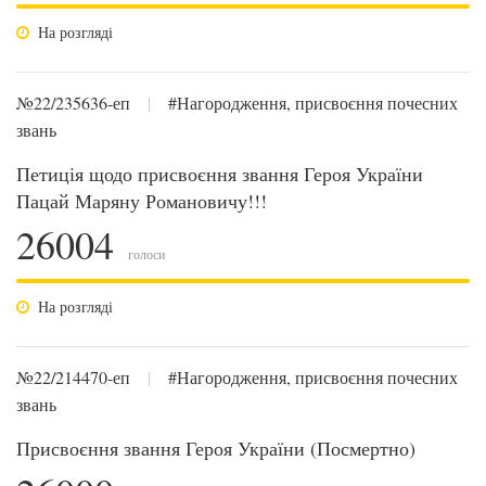
На розгляді
№22/235636-еп
|
#Нагородження, присвоєння почесних
звань
Петиція щодо присвоєння звання Героя України
Пацай Маряну Романовичу!!!
26004
голоси
На розгляді
№22/214470-еп
|
#Нагородження, присвоєння почесних
звань
Присвоєння звання Героя України (Посмертно)