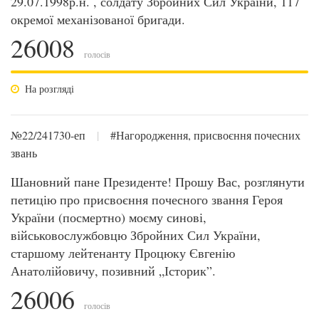
29.07.1998р.н. , солдату Збройних Сил України, 117
окремої механізованої бригади.
26008
голосів
На розгляді
№22/241730-еп
|
#Нагородження, присвоєння почесних
звань
Шановний пане Президенте! Прошу Вас, розглянути
петицію про присвоєння почесного звання Героя
України (посмертно) моєму синові,
військовослужбовцю Збройних Сил України,
старшому лейтенанту Процюку Євгенію
Анатолійовичу, позивний „Історик”.
26006
голосів