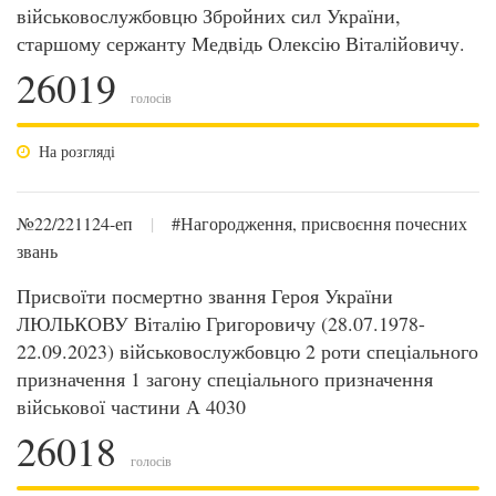
військовослужбовцю Збройних сил України,
старшому сержанту Медвідь Олексію Віталійовичу.
26019
голосів
На розгляді
№22/221124-еп
|
#Нагородження, присвоєння почесних
звань
Присвоїти посмертно звання Героя України
ЛЮЛЬКОВУ Віталію Григоровичу (28.07.1978-
22.09.2023) військовослужбовцю 2 роти спеціального
призначення 1 загону спеціального призначення
військової частини А 4030
26018
голосів