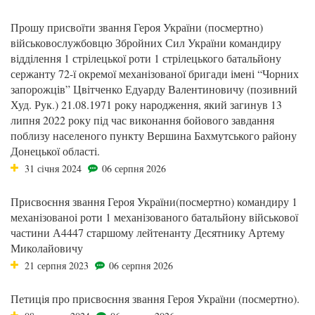
Прошу присвоїти звання Героя України (посмертно)
військовослужбовцю Збройних Сил України командиру
відділення 1 стрілецької роти 1 стрілецького батальйону
сержанту 72-ї окремої механізованої бригади імені “Чорних
запорожців” Цвітченко Едуарду Валентиновичу (позивний
Худ. Рук.) 21.08.1971 року народження, який загинув 13
липня 2022 року під час виконання бойового завдання
поблизу населеного пункту Вершина Бахмутського району
Донецької області.
31 січня 2024
06 серпня 2026
Присвоєння звання Героя України(посмертно) командиру 1
механізованоі роти 1 механізованого батальйону військової
частини А4447 старшому лейтенанту Десятнику Артему
Миколайовичу
21 серпня 2023
06 серпня 2026
Петиція про присвоєння звання Героя України (посмертно).