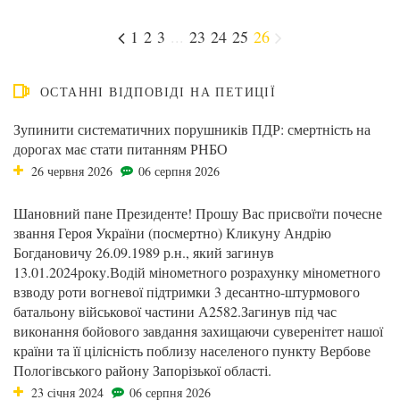
1
2
3
...
23
24
25
26
ОСТАННІ ВІДПОВІДІ НА ПЕТИЦІЇ
Зупинити систематичних порушників ПДР: смертність на
дорогах має стати питанням РНБО
26 червня 2026
06 серпня 2026
Шановний пане Президенте! Прошу Вас присвоїти почесне
звання Героя України (посмертно) Кликуну Андрію
Богдановичу 26.09.1989 р.н., який загинув
13.01.2024року.Водій мінометного розрахунку мінометного
взводу роти вогневої підтримки 3 десантно-штурмового
батальону військової частини А2582.Загинув під час
виконання бойового завдання захищаючи суверенітет нашої
країни та її цілісність поблизу населеного пункту Вербове
Пологівського району Запорізької області.
23 січня 2024
06 серпня 2026