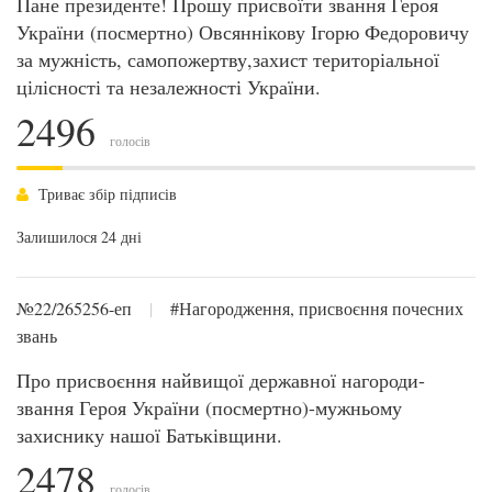
Пане президенте! Прошу присвоїти звання Героя
України (посмертно) Овсяннікову Ігорю Федоровичу
за мужність, самопожертву,захист територіальної
цілісності та незалежності України.
2496
голосів
Триває збір підписів
Залишилося 24 дні
№22/265256-еп
|
#Нагородження, присвоєння почесних
звань
Про присвоєння найвищої державної нагороди-
звання Героя України (посмертно)-мужньому
захиснику нашої Батьківщини.
2478
голосів