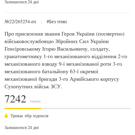
Залишилося 24 дні
№22/265254-еп
|
#Без теми
Про присвоєння звання Героя України (посмертно)
військовослужбовцю Збройних Сил України
Генсіровському Ігорю Васильовичу, солдату,
гранатометнику 1-го механізованого відділення 2-го
механізованого взводу 9-ї механізованої роти 3-го
механізованого батальйону 63-ї окремої
механізованої бригади 3-го Армійського корпусу
Сухопутних військ ЗСУ.
7242
голоси
Триває збір підписів
Залишилося 24 дні