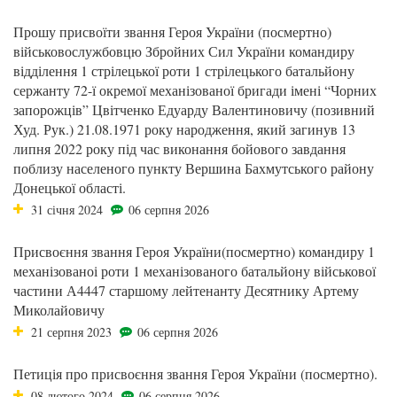
Прошу присвоїти звання Героя України (посмертно)
військовослужбовцю Збройних Сил України командиру
відділення 1 стрілецької роти 1 стрілецького батальйону
сержанту 72-ї окремої механізованої бригади імені “Чорних
запорожців” Цвітченко Едуарду Валентиновичу (позивний
Худ. Рук.) 21.08.1971 року народження, який загинув 13
липня 2022 року під час виконання бойового завдання
поблизу населеного пункту Вершина Бахмутського району
Донецької області.
31 січня 2024
06 серпня 2026
Присвоєння звання Героя України(посмертно) командиру 1
механізованоі роти 1 механізованого батальйону військової
частини А4447 старшому лейтенанту Десятнику Артему
Миколайовичу
21 серпня 2023
06 серпня 2026
Петиція про присвоєння звання Героя України (посмертно).
08 лютого 2024
06 серпня 2026