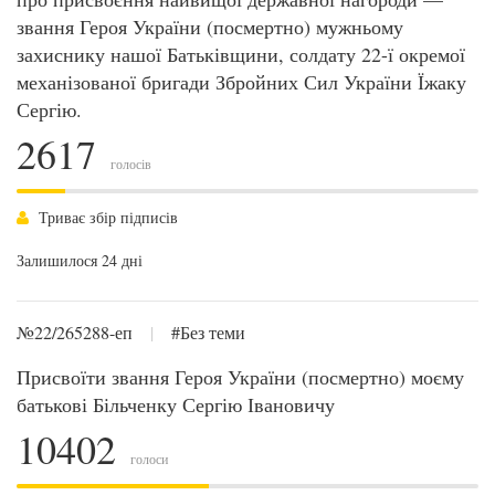
звання Героя України (посмертно) мужньому
захиснику нашої Батьківщини, солдату 22-ї окремої
механізованої бригади Збройних Сил України Їжаку
Сергію.
2617
голосів
Триває збір підписів
Залишилося 24 дні
№22/265288-еп
|
#Без теми
Присвоїти звання Героя України (посмертно) моєму
батькові Більченку Сергію Івановичу
10402
голоси