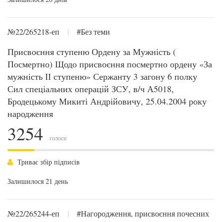
№22/265218-еп
|
#Без теми
Присвоєння ступеню Ордену за Мужність (
Посмертно) Щодо присвоєння посмертно ордену «За
мужність ІІ ступеню» Сержанту 3 загону 6 полку
Сил спеціальних операцій ЗСУ, в/ч А5018,
Бродецькому Микиті Андрійовичу, 25.04.2004 року
народження
3254
голоси
Триває збір підписів
Залишилося 21 день
№22/265244-еп
|
#Нагородження, присвоєння почесних