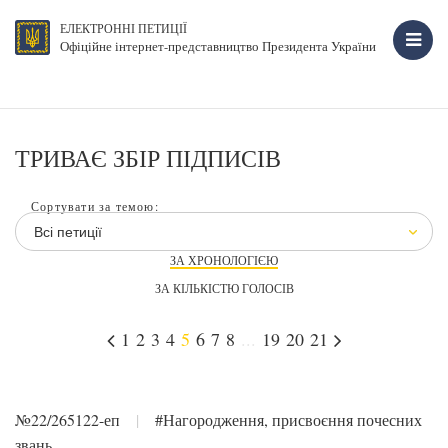
ЕЛЕКТРОННІ ПЕТИЦІЇ
Офіційне інтернет-представництво Президента України
ТРИВАЄ ЗБІР ПІДПИСІВ
Сортувати за темою:
Всі петиції
ЗА ХРОНОЛОГІЄЮ
ЗА КІЛЬКІСТЮ ГОЛОСІВ
1
2
3
4
5
6
7
8
...
19
20
21
№22/265122-еп
|
#Нагородження, присвоєння почесних
звань