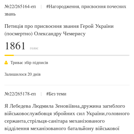
№22/265164-еп
|
#Нагородження, присвоєння почесних
звань
Петиція про присвоєння звання Герой України
(посмертно) Олександру Чемерису
1861
голос
Триває збір підписів
Залишилося 20 днів
№22/265178-еп
|
#Без теми
Я Лебедева Людмила Зеновіївна,дружина загиблого
військовослужбовця збройних сил України,головного
сержанта,стрільця-санітара механізованого
відділення механізованого батальйону військової