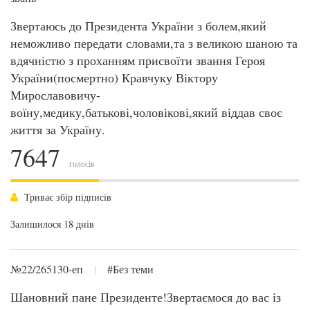
Звертаюсь до Президента України з болем,який
неможливо передати словами,та з великою шаною та
вдячністю з проханням присвоїти звання Героя
України(посмертно) Кравчуку Віктору
Мирославовичу-
воїну,медику,батькові,чоловікові,який віддав своє
життя за Україну.
7647
голосів
Триває збір підписів
Залишилося 18 днів
№22/265130-еп
|
#Без теми
Шановний пане Президенте!Звертаємося до вас із