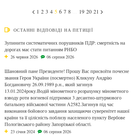
1
2
3
4
5
6
7
8
...
19
20
21
ОСТАННІ ВІДПОВІДІ НА ПЕТИЦІЇ
Зупинити систематичних порушників ПДР: смертність на
дорогах має стати питанням РНБО
26 червня 2026
06 серпня 2026
Шановний пане Президенте! Прошу Вас присвоїти почесне
звання Героя України (посмертно) Кликуну Андрію
Богдановичу 26.09.1989 р.н., який загинув
13.01.2024року.Водій мінометного розрахунку мінометного
взводу роти вогневої підтримки 3 десантно-штурмового
батальону військової частини А2582.Загинув під час
виконання бойового завдання захищаючи суверенітет нашої
країни та її цілісність поблизу населеного пункту Вербове
Пологівського району Запорізької області.
23 січня 2024
06 серпня 2026