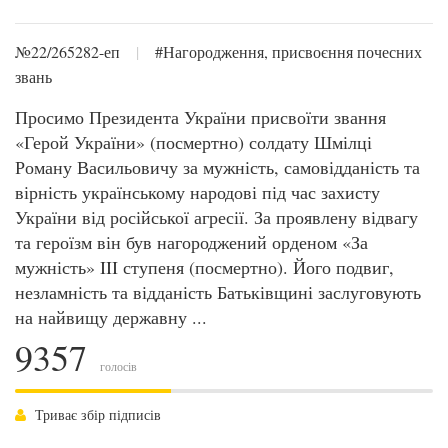
№22/265282-еп
|
#Нагородження, присвоєння почесних
звань
Просимо Президента України присвоїти звання
«Герой України» (посмертно) солдату Шмілці
Роману Васильовичу за мужність, самовідданість та
вірність українському народові під час захисту
України від російської агресії. За проявлену відвагу
та героїзм він був нагороджений орденом «За
мужність» III ступеня (посмертно). Його подвиг,
незламність та відданість Батьківщині заслуговують
на найвищу державну ...
9357
голосів
Триває збір підписів