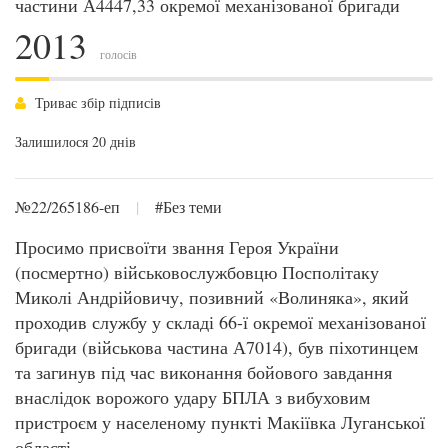
частини А4447,33 окремої механізованої бригади
2013
голосів
Триває збір підписів
Залишилося 20 днів
№22/265186-еп
|
#Без теми
Просимо присвоїти звання Героя України
(посмертно) військовослужбовцю Посполітаку
Миколі Андрійовичу, позивний «Волиняка», який
проходив службу у складі 66-ї окремої механізованої
бригади (військова частина А7014), був піхотинцем
та загинув під час виконання бойового завдання
внаслідок ворожого удару БПЛА з вибуховим
пристроєм у населеному пункті Макіївка Луганської
області.