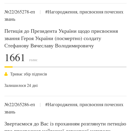
№22/265278-еп
|
#Нагородження, присвоєння почесних
звань
Петиція до Президента України щодо присвоєння
звання Героя України (посмертно) солдату
Стефанову Вячеславу Володимировичу
1661
голос
Триває збір підписів
Залишилося 24 дні
№22/265286-еп
|
#Нагородження, присвоєння почесних
звань
Звертаємося до Вас із проханням розглянути петицію
про присвоєння найвищої державної нагороди —