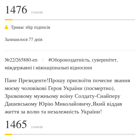
1476
голосів
Триває збір підписів
Залишилося 77 днів
№22/265880-еп
|
#Обороноздатність, суверенітет,
міждержавні і міжнаціональні відносини
Пане Президенте!Прошу присвоїти почесне звання
моєму чоловікові Героя України (посмертно),
Зразковому мужньому воїну Солдату-Снайперу
Дашевському Юрію Миколайовичу,Який віддав
життя за волю та незалежність України!
1465
голосів