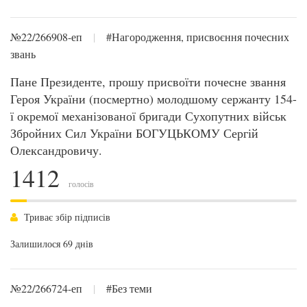
№22/266908-еп
|
#Нагородження, присвоєння почесних
звань
Пане Президенте, прошу присвоїти почесне звання
Героя України (посмертно) молодшому сержанту 154-
ї окремої механізованої бригади Сухопутних військ
Збройних Сил України БОГУЦЬКОМУ Сергій
Олександровичу.
1412
голосів
Триває збір підписів
Залишилося 69 днів
№22/266724-еп
|
#Без теми