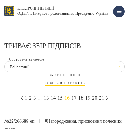
ЕЛЕКТРОННІ ПЕТИЦІЇ
Офіційне інтернет-представництво Президента України
ТРИВАЄ ЗБІР ПІДПИСІВ
Сортувати за темою:
Всі петиції
ЗА ХРОНОЛОГІЄЮ
ЗА КІЛЬКІСТЮ ГОЛОСІВ
1
2
3
...
13
14
15
16
17
18
19
20
21
№22/266688-еп
|
#Нагородження, присвоєння почесних
звань