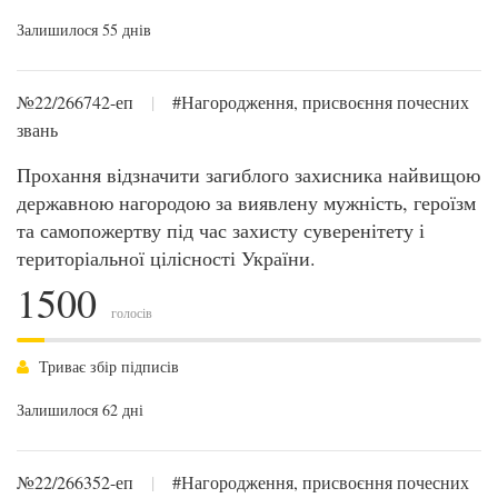
Залишилося 55 днів
№22/266742-еп
|
#Нагородження, присвоєння почесних
звань
Прохання відзначити загиблого захисника найвищою
державною нагородою за виявлену мужність, героїзм
та самопожертву під час захисту суверенітету і
територіальної цілісності України.
1500
голосів
Триває збір підписів
Залишилося 62 дні
№22/266352-еп
|
#Нагородження, присвоєння почесних