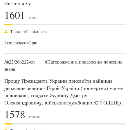
Євгеновичу
1601
голос
Триває збір підписів
Залишилося 42 дні
№22/266222-еп
|
#Нагородження, присвоєння почесних
звань
Прошу Президента України присвоїти найвище
державне звання - Герой України (посмертно) моєму
чоловікові, солдату Журбіну Дмитру
Олександровичу, військовослужбовцю 82-ї ОДШБр.
1578
голосів