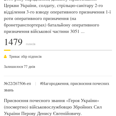
Церкви України, солдату, стрільцю-санітару 2-го
відділення 3-го взводу оперативного призначення 1-ї
роти оперативного призначення (на
бронетранспортерах) батальйону оперативного
призначення військової частини 3051 ...
1479
голосів
Триває збір підписів
Залишилося 77 днів
№22/267506-еп
|
#Нагородження, присвоєння почесних
звань
Присвоєння почесного звання «Героя України»
(посмертно) військовослужбовцю Збройних Сил
України Перову Денису Євгенійовичу.