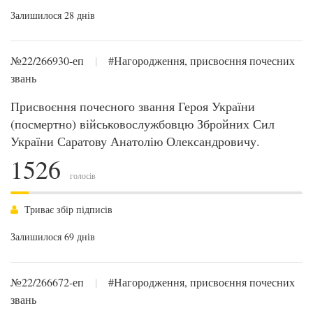
Залишилося 28 днів
№22/266930-еп
|
#Нагородження, присвоєння почесних
звань
Присвоєння почесного звання Героя України
(посмертно) військовослужбовцю Збройних Сил
України Саратову Анатолію Олександровичу.
1526
голосів
Триває збір підписів
Залишилося 69 днів
№22/266672-еп
|
#Нагородження, присвоєння почесних
звань