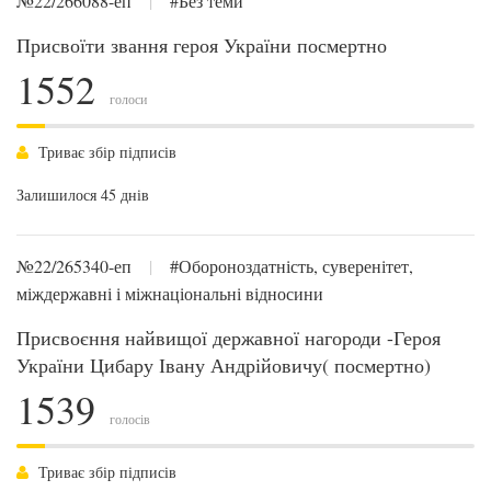
№22/266088-еп
|
#Без теми
Присвоїти звання героя України посмертно
1552
голоси
Триває збір підписів
Залишилося 45 днів
№22/265340-еп
|
#Обороноздатність, суверенітет,
міждержавні і міжнаціональні відносини
Присвоєння найвищої державної нагороди -Героя
України Цибару Івану Андрійовичу( посмертно)
1539
голосів
Триває збір підписів