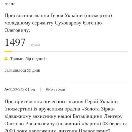
звань
Присвоєння звання Героя України (посмертно)
молодшому сержанту Суховарову Євгенію
Олеговичу.
1497
голосів
Триває збір підписів
Залишилося 55 днів
№22/267584-еп
|
#Без теми
Про присвоєння почесного звання Герой України
(посмертно) із врученням ордена «Золота Зірка»
відважному захиснику нашої Батьківщини Ленгеру
Олексію Васильовичу (позивний «Барні») 08 березня
2000 року народження, диякону Православної