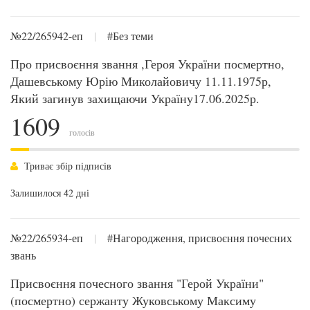
№22/265942-еп
|
#Без теми
Про присвоєння звання ,Героя України посмертно,
Дашевському Юрію Миколайовичу 11.11.1975р,
Який загинув захищаючи Україну17.06.2025р.
1609
голосів
Триває збір підписів
Залишилося 42 дні
№22/265934-еп
|
#Нагородження, присвоєння почесних
звань
Присвоєння почесного звання "Герой України"
(посмертно) сержанту Жуковському Максиму