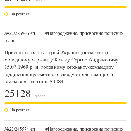
На розгляді
№22/226966-еп
|
#Нагородження, присвоєння почесних
звань
Присвоїти звання Герой України (посмертно)
молодшому сержанту Козаку Сергію Андрійовичу
15.07.1969 р. н. головному сержанту-командиру
відділення кулеметного взводу стрілецької роти
військової частини А4084.
25128
голосів
На розгляді
№22/245574-еп
|
#Нагородження, присвоєння почесних