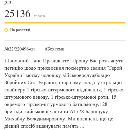
р.н.
25136
голосів
На розгляді
№22/220496-еп
|
#Без теми
Шановний Пане Президенте! Прошу Вас розглянути
петицію щодо присвоєння посмертно звання "Герой
України" моєму чоловіку військовослужбовцю
Збройних Сил України, старшому солдату стрільцю -
снайперу 1 гірсько-штурмового відділення, 1 гірсько-
штурмового взводу, 1 гірсько-штурмової роти, 15
окремого гірсько-штурмового батальйону,128
бригади, військової частини А1778 Барищуку
Михайлу Володимировичу. Ми впевнені, що це
дієвий спосіб вшанувати пам'ять ...