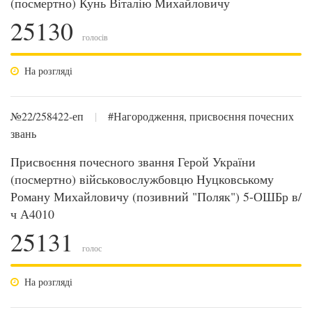
(посмертно) Кунь Віталію Михайловичу
25130
голосів
На розгляді
№22/258422-еп
|
#Нагородження, присвоєння почесних
звань
Присвоєння почесного звання Герой України
(посмертно) військовослужбовцю Нуцковському
Роману Михайловичу (позивний "Поляк") 5-ОШБр в/
ч А4010
25131
голос
На розгляді