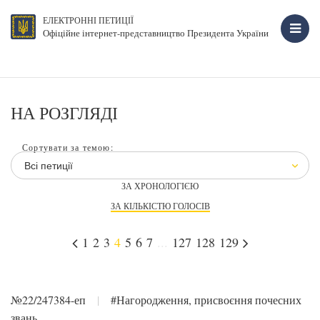
ЕЛЕКТРОННІ ПЕТИЦІЇ
Офіційне інтернет-представництво Президента України
НА РОЗГЛЯДІ
Сортувати за темою:
Всі петиції
ЗА ХРОНОЛОГІЄЮ
ЗА КІЛЬКІСТЮ ГОЛОСІВ
1
2
3
4
5
6
7
...
127
128
129
№22/247384-еп
|
#Нагородження, присвоєння почесних
звань