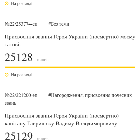
На розгляді
№22/253774-еп
|
#Без теми
Присвоєння звання Героя України (посмертно) моєму
татові.
25128
голосів
На розгляді
№22/221200-еп
|
#Нагородження, присвоєння почесних
звань
Присвоєння звання Героя України (посмертно)
капітану Гаврилюку Вадиму Володимировичу
25129
голосів