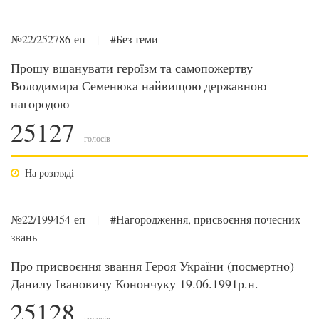
№22/252786-еп
|
#Без теми
Прошу вшанувати героїзм та самопожертву
Володимира Семенюка найвищою державною
нагородою
25127
голосів
На розгляді
№22/199454-еп
|
#Нагородження, присвоєння почесних
звань
Про присвоєння звання Героя України (посмертно)
Данилу Івановичу Конончуку 19.06.1991р.н.
25128
голосів