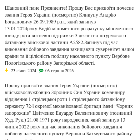
Шановний пане Президенте! Прошу Вас присвоїти почесне
звання Героя України (посмертно) Кликуну Андрію
Богдановичу 26.09.1989 р.н., який загинув
13.01.2024року.Водій мінометного розрахунку мінометного
взводу роти вогневої підтримки 3 десантно-штурмового
батальону військової частини А2582.Загинув під час
виконання бойового завдання захищаючи суверенітет нашої
країни та її цілісність поблизу населеного пункту Вербове
Пологівського району Запорізької області.
23 січня 2024
06 серпня 2026
Прошу присвоїти звання Героя України (посмертно)
військовослужбовцю Збройних Сил України командиру
відділення 1 стрілецької роти 1 стрілецького батальйону
сержанту 72-ї окремої механізованої бригади імені “Чорних
запорожців” Цвітченко Едуарду Валентиновичу (позивний
Худ. Рук.) 21.08.1971 року народження, який загинув 13
липня 2022 року під час виконання бойового завдання
поблизу населеного пункту Вершина Бахмутського району