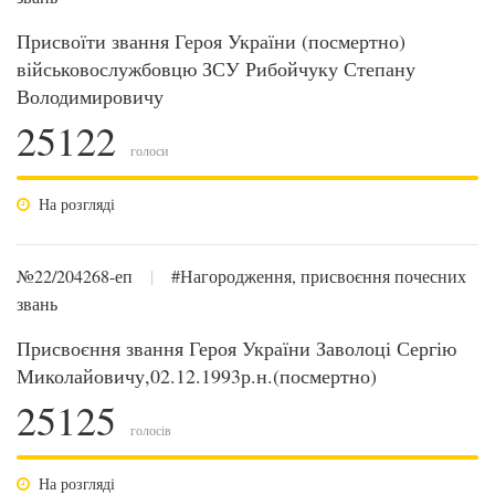
Присвоїти звання Героя України (посмертно)
військовослужбовцю ЗСУ Рибойчуку Степану
Володимировичу
25122
голоси
На розгляді
№22/204268-еп
|
#Нагородження, присвоєння почесних
звань
Присвоєння звання Героя України Заволоці Сергію
Миколайовичу,02.12.1993р.н.(посмертно)
25125
голосів
На розгляді