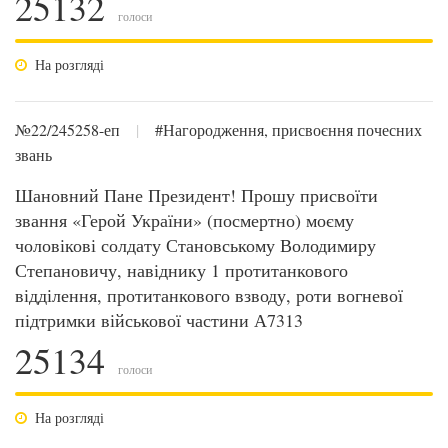
25132
голоси
На розгляді
№22/245258-еп
|
#Нагородження, присвоєння почесних
звань
Шановний Пане Президент! Прошу присвоїти
звання «Герой України» (посмертно) моєму
чоловікові солдату Становському Володимиру
Степановичу, навіднику 1 протитанкового
відділення, протитанкового взводу, роти вогневої
підтримки військової частини А7313
25134
голоси
На розгляді