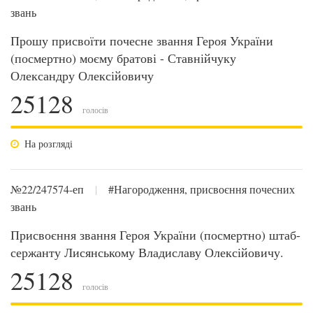
звань
Прошу присвоїти почесне звання Героя України
(посмертно) моєму братові - Ставнійчуку
Олександру Олексійовичу
25128
голосів
На розгляді
№22/247574-еп
|
#Нагородження, присвоєння почесних
звань
Присвоєння звання Героя України (посмертно) штаб-
сержанту Лисянському Владиславу Олексійовичу.
25128
голосів