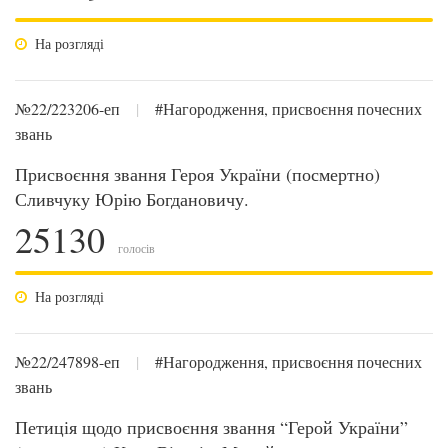
На розгляді
№22/223206-еп
|
#Нагородження, присвоєння почесних
звань
Присвоєння звання Героя України (посмертно)
Сливчуку Юрію Богдановичу.
25130
голосів
На розгляді
№22/247898-еп
|
#Нагородження, присвоєння почесних
звань
Петиція щодо присвоєння звання “Герой України”