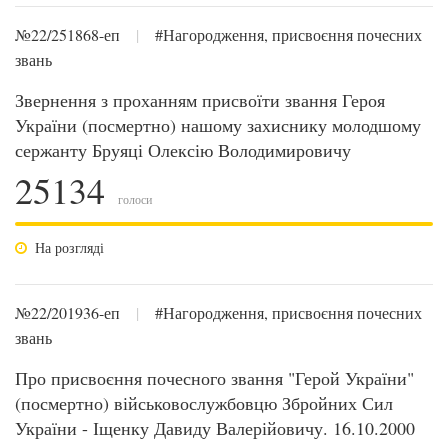
№22/251868-еп
|
#Нагородження, присвоєння почесних
звань
Звернення з проханням присвоїти звання Героя
України (посмертно) нашому захиснику молодшому
сержанту Бруяці Олексію Володимировичу
25134
голоси
На розгляді
№22/201936-еп
|
#Нагородження, присвоєння почесних
звань
Про присвоєння почесного звання "Герой України"
(посмертно) військовослужбовцю Збройних Сил
України - Іщенку Давиду Валерійовичу. 16.10.2000