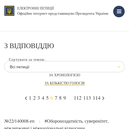
ЕЛЕКТРОННІ ПЕТИЦІЇ
Офіційне інтернет-представництво Президента України
З ВІДПОВІДДЮ
Сортувати за темою:
Всі петиції
ЗА ХРОНОЛОГІЄЮ
ЗА КІЛЬКІСТЮ ГОЛОСІВ
1
2
3
4
5
6
7
8
9
...
112
113
114
№22/140008-еп
|
#Обороноздатність, суверенітет,
міждержавні і міжнаціональні відносини