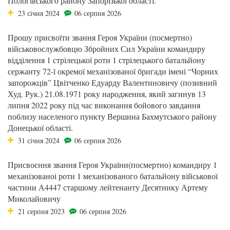
Пологівського району Запорізької області.
23 січня 2024
06 серпня 2026
Прошу присвоїти звання Героя України (посмертно)
військовослужбовцю Збройних Сил України командиру
відділення 1 стрілецької роти 1 стрілецького батальйону
сержанту 72-ї окремої механізованої бригади імені “Чорних
запорожців” Цвітченко Едуарду Валентиновичу (позивний
Худ. Рук.) 21.08.1971 року народження, який загинув 13
липня 2022 року під час виконання бойового завдання
поблизу населеного пункту Вершина Бахмутського району
Донецької області.
31 січня 2024
06 серпня 2026
Присвоєння звання Героя України(посмертно) командиру 1
механізованоі роти 1 механізованого батальйону військової
частини А4447 старшому лейтенанту Десятнику Артему
Миколайовичу
21 серпня 2023
06 серпня 2026