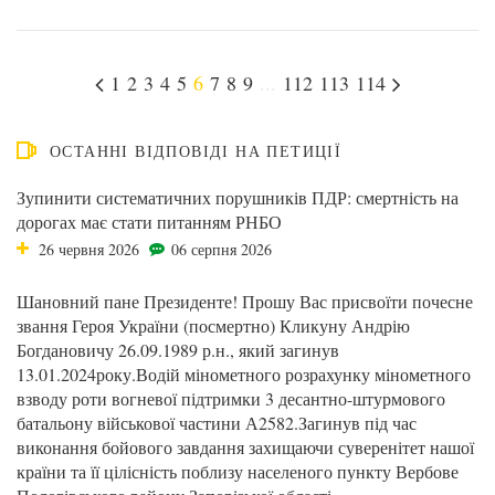
1
2
3
4
5
6
7
8
9
...
112
113
114
ОСТАННІ ВІДПОВІДІ НА ПЕТИЦІЇ
Зупинити систематичних порушників ПДР: смертність на
дорогах має стати питанням РНБО
26 червня 2026
06 серпня 2026
Шановний пане Президенте! Прошу Вас присвоїти почесне
звання Героя України (посмертно) Кликуну Андрію
Богдановичу 26.09.1989 р.н., який загинув
13.01.2024року.Водій мінометного розрахунку мінометного
взводу роти вогневої підтримки 3 десантно-штурмового
батальону військової частини А2582.Загинув під час
виконання бойового завдання захищаючи суверенітет нашої
країни та її цілісність поблизу населеного пункту Вербове