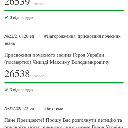
26539
голосів
З відповіддю
№22/216826-еп
|
#Нагородження, присвоєння почесних
звань
Присвоєння почесного звання Героя України
(посмертно) Чикиді Максиму Володимировичу
26538
голосів
З відповіддю
№22/209522-еп
|
#Без теми
Пане Президенте! Прошу Вас розглянути петицію та
присвоїти моєму єдиному сину звання Героя України