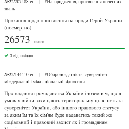
№22/207488-еп
|
#Нагородження, присвоєння почесних
звань
Прохання щодо присвоєння нагороди Герой України
(посмертно)
26573
голоси
З відповіддю
№22/144410-еп
|
#Обороноздатність, суверенітет,
міждержавні і міжнаціональні відносини
Про надання громадянства України іноземцям, що в
умовах війни захищають територіальну цілісність та
суверенітет України, або іншого правового статусу
за яким їм та їх сім'ям буде надаватись такий же
соціальний і правовий захист як і громадянам