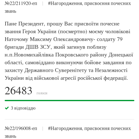
№22/211920-еп
|
#Нагородження, присвоєння почесних
звань
Пане Президент, прошу Вас присвоїти почесне
звання Героя України (посмертно) моєму чоловікові
Наточому Максиму Олександровичу- солдату 79
бригади ДШВ ЗСУ, який загинув поблизу
н.п.Новомихайлівка Покровського району Донецької
області, самовіддано виконуючи бойове завдання по
захисту Державного Суверенітету та Незалежності
України від військової агресії російської федерації.
26483
голоси
З відповіддю
№22/196008-еп
|
#Нагородження, присвоєння почесних
звань