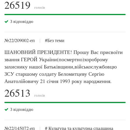
26519
голосів
З відповіддю
№22/209002-еп
|
#Без теми
ШАНОВНИЙ ПРЕЗИДЕНТЕ! Прошу Вас присвоїти
звання ГЕРОЙ України(посмертно)хороброму
захиснику нашої Батьківщини,військослужбовцю
ЗСУ старшому солдату Беломитцеву Сергію
Анатолійовичу 21 січня 1993 року народження.
26513
голосів
З відповіддю
№22/145072-еп
|
# Культура та культурна спадщина