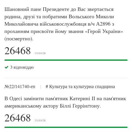
Шановний пане Президенте до Вас звертається
родина, друзі та побратими Вольського Миколи
Миколайовича військовослужбовця в/ч А2896 з
проханням присвоїти йому звання «Герой України»
(посмертно).
26468
голосів
З відповіддю
№22/141740-еп
|
# Культура та культурна спадщина
В Одесі замінити пам'ятник Катерині ІІ на пам'ятник
американському актору Біллі Геррінґтону.
26468
голосів