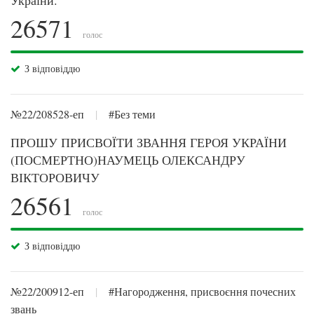
України.
26571
голос
З відповіддю
№22/208528-еп
|
#Без теми
ПРОШУ ПРИСВОЇТИ ЗВАННЯ ГЕРОЯ УКРАЇНИ
(ПОСМЕРТНО)НАУМЕЦЬ ОЛЕКСАНДРУ
ВІКТОРОВИЧУ
26561
голос
З відповіддю
№22/200912-еп
|
#Нагородження, присвоєння почесних
звань