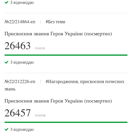
З відповіддю
№22/214864-еп
|
#Без теми
Присвоєння звання Героя України (посмертно)
26463
голоси
З відповіддю
№22/212226-еп
|
#Нагородження, присвоєння почесних
звань
Присвоєння звання Героя України (посмертно)
26457
голосів
З відповіддю