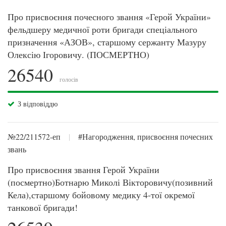
Про присвоєння почесного звання «Герой України»
фельдшеру медичної роти бригади спеціального
призначення «АЗОВ», старшому сержанту Мазуру
Олексію Ігоровичу. (ПОСМЕРТНО)
26540
голосів
З відповіддю
№22/211572-еп
|
#Нагородження, присвоєння почесних
звань
Про присвоєння звання Герой України
(посмертно)Ботнарю Миколі Вікторовичу(позивний
Кела),старшому бойовому медику 4-тої окремої
танкової бригади!