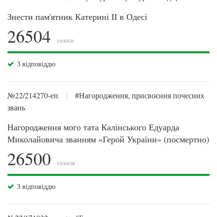
Знести пам'ятник Катерині ІІ в Одесі
26504
голоси
З відповіддю
№22/214270-еп
|
#Нагородження, присвоєння почесних
звань
Нагородження мого тата Калінського Едуарда
Миколайовича званням «Герой України» (посмертно)
26500
голосів
З відповіддю