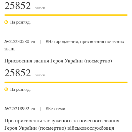
25852
голоси
На розгляді
№22/230580-еп
|
#Нагородження, присвоєння почесних
звань
Присвоєння звання Героя України (посмертно)
25852
голоси
На розгляді
№22/218992-еп
|
#Без теми
Про присвоєння заслуженого та почесного звання
Героя України (посмертно) військовослужбовця