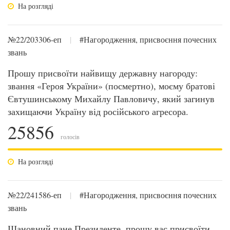
На розгляді
№22/203306-еп
|
#Нагородження, присвоєння почесних
звань
Прошу присвоїти найвищу державну нагороду:
звання «Героя України» (посмертно), моєму братові
Євтушинському Михайлу Павловичу, який загинув
захищаючи Україну від російського агресора.
25856
голосів
На розгляді
№22/241586-еп
|
#Нагородження, присвоєння почесних
звань
Шановний пане Президенте, прошу вас присвоїти