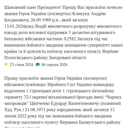
Шановний пане Президенте! Прошу Вас присвоїти почесне
звання Героя України (посмертно) Кликуну Андрію
Богдановичу 26.09.1989 р.н., який загинув
13.01.2024року.Водій мінометного розрахунку мінометного
взводу роти вогневої підтримки 3 десантно-штурмового
батальону військової частини А2582.Загинув під час
виконання бойового завдання захищаючи суверенітет нашої
країни та її цілісність поблизу населеного пункту Вербове
Пологівського району Запорізької області.
23 січня 2024
06 серпня 2026
Прошу присвоїти звання Героя України (посмертно)
військовослужбовцю Збройних Сил України командиру
відділення 1 стрілецької роти 1 стрілецького батальйону
сержанту 72-ї окремої механізованої бригади імені “Чорних
запорожців” Цвітченко Едуарду Валентиновичу (позивний
Худ. Рук.) 21.08.1971 року народження, який загинув 13
липня 2022 року під час виконання бойового завдання
поблизу населеного пункту Вершина Бахмутського району