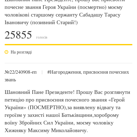
почесне звання Героя України (посмертно) моєму
чоловікові старшому сержанту Сабадашу Тарасу
Івановичу (позивний Старий!)
25855
голосів
На розгляді
№22/240908-еп
|
#Нагородження, присвоєння почесних
звань
Шановний Пане Президенте! Прошу Вас розглянути
петицію про присвоєння почесного звання «Герой
України» (ПОСМЕРТНО),за виявлену відвагу та
героїзм у захисті нашої Батьківщини,хороброму
воїну Збройних Сил України, моєму чоловіку
Хижняку Максиму Миколайовичу.