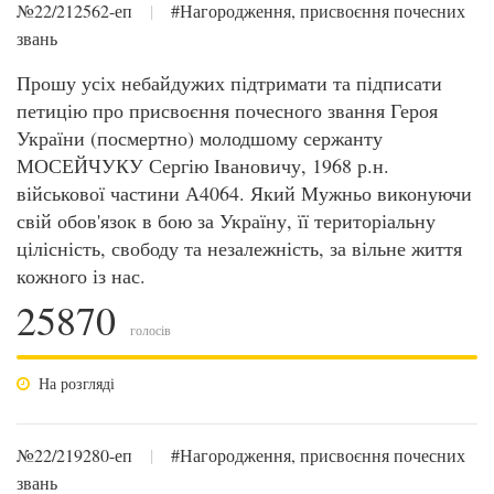
№22/212562-еп
|
#Нагородження, присвоєння почесних
звань
Прошу усіх небайдужих підтримати та підписати
петицію про присвоєння почесного звання Героя
України (посмертно) молодшому сержанту
МОСЕЙЧУКУ Сергію Івановичу, 1968 р.н.
військової частини А4064. Який Мужньо виконуючи
свій обов'язок в бою за Україну, її територіальну
цілісність, свободу та незалежність, за вільне життя
кожного із нас.
25870
голосів
На розгляді
№22/219280-еп
|
#Нагородження, присвоєння почесних
звань