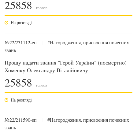
25858
голосів
На розгляді
№22/231112-еп
|
#Нагородження, присвоєння почесних
звань
Прошу надати звання "Герой України" (посмертно)
Хоменку Олександру Віталійовичу
25858
голосів
На розгляді
№22/211590-еп
|
#Нагородження, присвоєння почесних
звань