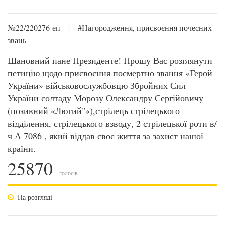
№22/220276-еп
|
#Нагородження, присвоєння почесних
звань
Шановний пане Президенте! Прошу Вас розглянути
петицію щодо присвоєння посмертно звання «Герой
України» військовослужбовцю Збройних Сил
України солтаду Морозу Олександру Сергійовичу
(позивний «Лютий"»),стрілець стрілецького
відділення, стрілецького взводу, 2 стрілецької роти в/
ч А 7086 , який віддав своє життя за захист нашої
країни.
25870
голосів
На розгляді