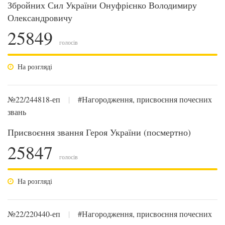
Збройних Сил України Онуфрієнко Володимиру
Олександровичу
25849
голосів
На розгляді
№22/244818-еп
|
#Нагородження, присвоєння почесних
звань
Присвоєння звання Героя України (посмертно)
25847
голосів
На розгляді
№22/220440-еп
|
#Нагородження, присвоєння почесних