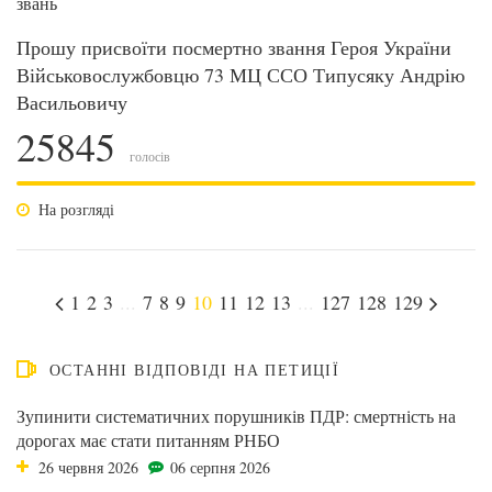
звань
Прошу присвоїти посмертно звання Героя України
Військовослужбовцю 73 МЦ ССО Типусяку Андрію
Васильовичу
25845
голосів
На розгляді
1
2
3
...
7
8
9
10
11
12
13
...
127
128
129
ОСТАННІ ВІДПОВІДІ НА ПЕТИЦІЇ
Зупинити систематичних порушників ПДР: смертність на
дорогах має стати питанням РНБО
26 червня 2026
06 серпня 2026