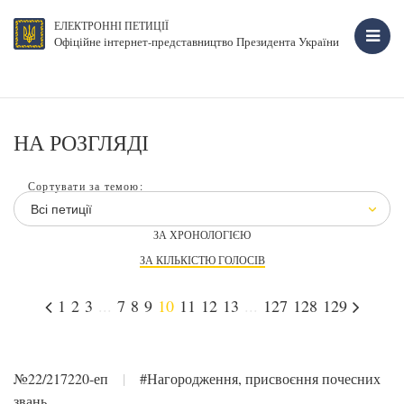
ЕЛЕКТРОННІ ПЕТИЦІЇ
Офіційне інтернет-представництво Президента України
НА РОЗГЛЯДІ
Сортувати за темою:
Всі петиції
ЗА ХРОНОЛОГІЄЮ
ЗА КІЛЬКІСТЮ ГОЛОСІВ
1
2
3
...
7
8
9
10
11
12
13
...
127
128
129
№22/217220-еп
|
#Нагородження, присвоєння почесних
звань