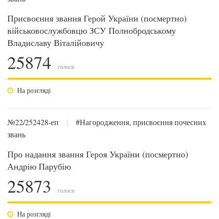
Присвоєння звання Герой України (посмертно)
військовослужбовцю ЗСУ Полнобродському
Владиславу Віталійовичу
25874
голоси
На розгляді
№22/252428-еп
|
#Нагородження, присвоєння почесних
звань
Про надання звання Героя України (посмертно)
Андрію Парубію
25873
голоси
На розгляді