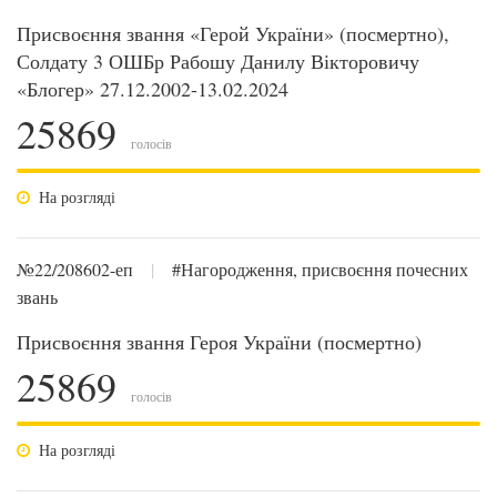
Присвоєння звання «Герой України» (посмертно),
Солдату 3 ОШБр Рабошу Данилу Вікторовичу
«Блогер» 27.12.2002-13.02.2024
25869
голосів
На розгляді
№22/208602-еп
|
#Нагородження, присвоєння почесних
звань
Присвоєння звання Героя України (посмертно)
25869
голосів
На розгляді