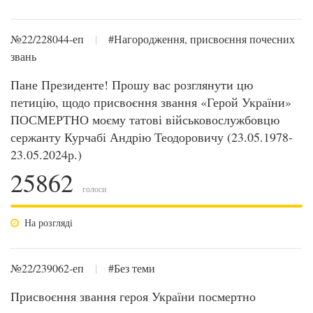
№22/228044-еп
|
#Нагородження, присвоєння почесних
звань
Пане Президенте! Прошу вас розглянути цю
петицію, щодо присвоєння звання «Герой України»
ПОСМЕРТНО моєму татові військовослужбовцю
сержанту Курчабі Андрію Теодоровичу (23.05.1978-
23.05.2024р.)
25862
голоси
На розгляді
№22/239062-еп
|
#Без теми
Присвоєння звання героя України посмертно