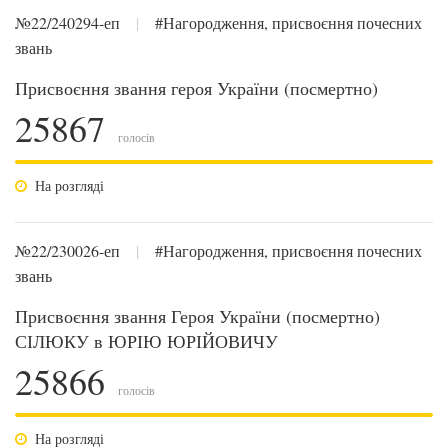
№22/240294-еп
|
#Нагородження, присвоєння почесних
звань
Присвоєння звання героя України (посмертно)
25867
голосів
На розгляді
№22/230026-еп
|
#Нагородження, присвоєння почесних
звань
Присвоєння звання Героя України (посмертно)
СІЛЮКУ в ЮРІЮ ЮРІЙОВИЧУ
25866
голосів
На розгляді