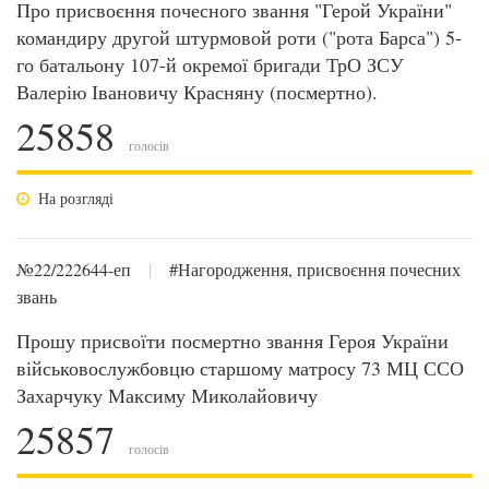
Про присвоєння почесного звання "Герой України"
командиру другой штурмовой роти ("рота Барса") 5-
го батальону 107-й окремої бригади ТрО ЗСУ
Валерію Івановичу Красняну (посмертно).
25858
голосів
На розгляді
№22/222644-еп
|
#Нагородження, присвоєння почесних
звань
Прошу присвоїти посмертно звання Героя України
військовослужбовцю старшому матросу 73 МЦ ССО
Захарчуку Максиму Миколайовичу
25857
голосів