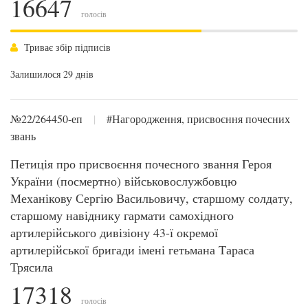
16647
голосів
Триває збір підписів
Залишилося 29 днів
№22/264450-еп
|
#Нагородження, присвоєння почесних
звань
Петиція про присвоєння почесного звання Героя
України (посмертно) військовослужбовцю
Механікову Сергію Васильовичу, старшому солдату,
старшому навіднику гармати самохідного
артилерійського дивізіону 43-ї окремої
артилерійської бригади імені гетьмана Тараса
Трясила
17318
голосів