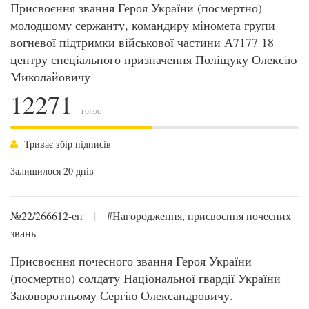
Присвоєння звання Героя України (посмертно)
молодшому сержанту, командиру міномета групи
вогневої підтримки військової частини А7177 18
центру спеціального призначення Поліщуку Олексію
Миколайовичу
12271
голос
Триває збір підписів
Залишилося 20 днів
№22/266612-еп
|
#Нагородження, присвоєння почесних
звань
Присвоєння почесного звання Героя України
(посмертно) солдату Національної гвардії України
Заковоротньому Сергію Олександровичу.