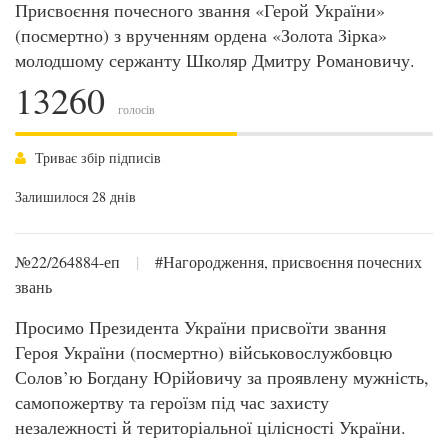
Присвоєння почесного звання «Герой України»
(посмертно) з врученням ордена «Золота Зірка»
молодшому сержанту Школяр Дмитру Романовичу.
13260
голосів
Триває збір підписів
Залишилося 28 днів
№22/264884-еп
|
#Нагородження, присвоєння почесних
звань
Просимо Президента України присвоїти звання
Героя України (посмертно) військовослужбовцю
Солов’ю Богдану Юрійовичу за проявлену мужність,
самопожертву та героїзм під час захисту
незалежності й територіальної цілісності України.