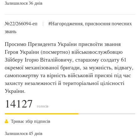
Залишилося 36 днів
№22/266094-еп
|
#Нагородження, присвоєння почесних
звань
Просимо Президента України присвоїти звання
Героя України (посмертно) військовослужбовцю
Зійберу Ігорю Віталійовичу, старшому солдату 61
окремої механізованої бригади, за мужність, відвагу,
самопожертву та вірність військовій присязі під час
захисту незалежності й територіальної цілісності
України.
14127
голосів
Триває збір підписів
Залишилося 45 днів