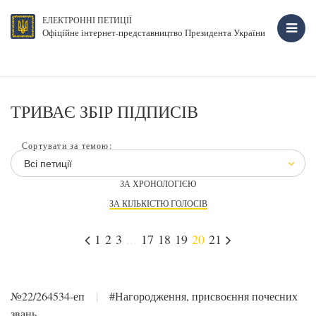
ЕЛЕКТРОННІ ПЕТИЦІЇ
Офіційне інтернет-представництво Президента України
ТРИВАЄ ЗБІР ПІДПИСІВ
Сортувати за темою:
Всі петиції
ЗА ХРОНОЛОГІЄЮ
ЗА КІЛЬКІСТЮ ГОЛОСІВ
1
2
3
...
17
18
19
20
21
№22/264534-еп
|
#Нагородження, присвоєння почесних
звань