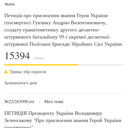
звань
Петиція про присвоєння звання Героя України
(посмертно) Гунчику Андрію Валентиновичу,
солдату-гранатометнику другого десантно-
штурмового батальйону 95-ї окремої десантної-
штурмової Поліської бригади Збройних Сил України.
15394
голоси
Триває збір підписів
Залишилося 6 днів
№22/265090-еп
|
#Без теми
ПЕТИЦІЯ Президенту України Володимиру
Зеленському "Про присвоєння звання Герой України
(посмертно)"