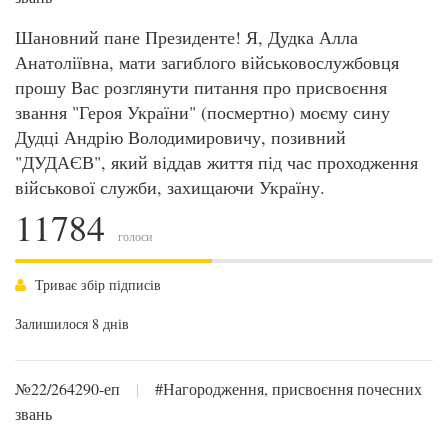
Шановний пане Президенте! Я, Дудка Алла
Анатоліївна, мати загиблого військовослужбовця
прошу Вас розглянути питання про присвоєння
звання "Героя України" (посмертно) моєму сину
Дудці Андрію Володимировичу, позивний
"ДУДАЄВ", який віддав життя під час проходження
військової служби, захищаючи Україну.
11784
голоси
Триває збір підписів
Залишилося 8 днів
№22/264290-еп
|
#Нагородження, присвоєння почесних
звань