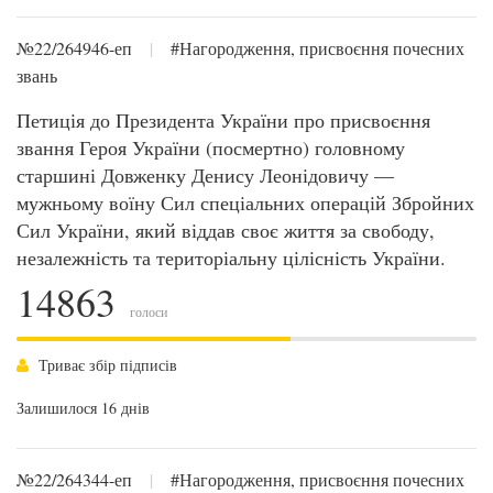
№22/264946-еп
|
#Нагородження, присвоєння почесних
звань
Петиція до Президента України про присвоєння
звання Героя України (посмертно) головному
старшині Довженку Денису Леонідовичу —
мужньому воїну Сил спеціальних операцій Збройних
Сил України, який віддав своє життя за свободу,
незалежність та територіальну цілісність України.
14863
голоси
Триває збір підписів
Залишилося 16 днів
№22/264344-еп
|
#Нагородження, присвоєння почесних