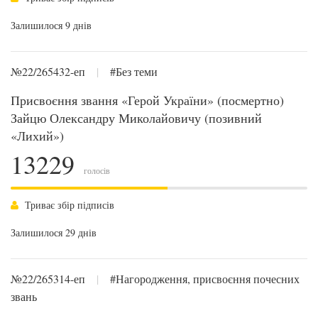
Залишилося 9 днів
№22/265432-еп
|
#Без теми
Присвоєння звання «Герой України» (посмертно)
Зайцю Олександру Миколайовичу (позивний
«Лихий»)
13229
голосів
Триває збір підписів
Залишилося 29 днів
№22/265314-еп
|
#Нагородження, присвоєння почесних
звань