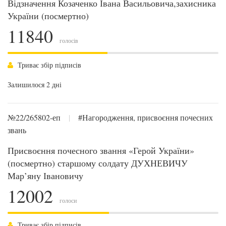
Відзначення Козаченко Івана Васильовича,захисника
України (посмертно)
11840
голосів
Триває збір підписів
Залишилося 2 дні
№22/265802-еп
|
#Нагородження, присвоєння почесних
звань
Присвоєння почесного звання «Герой України»
(посмертно) старшому солдату ДУХНЕВИЧУ
Мар’яну Івановичу
12002
голоси
Триває збір підписів