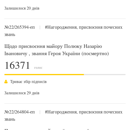
Залишилося 20 днів
№22/265394-еп
|
#Нагородження, присвоєння почесних
звань
Щодо присвоєння майору Полюку Назарію
Івановичу , звання Героя України (посмертно)
16371
голос
Триває збір підписів
Залишилося 29 днів
№22/264804-еп
|
#Нагородження, присвоєння почесних
звань