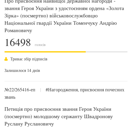
Про присвоєння найвищої державної нагороди -
звання Героя України з удостоєнням ордена «Золота
Зірка» (посмертно) військовослужбовцю
Національної гвардії України Томенчуку Андрію
Романовичу
16498
голосів
Триває збір підписів
Залишилося 14 днів
№22/265416-еп
|
#Нагородження, присвоєння почесних
звань
Петиція про присвоєння звання Героя України
(посмертно) молодшому сержанту Швадронову
Руслану Руслановичу