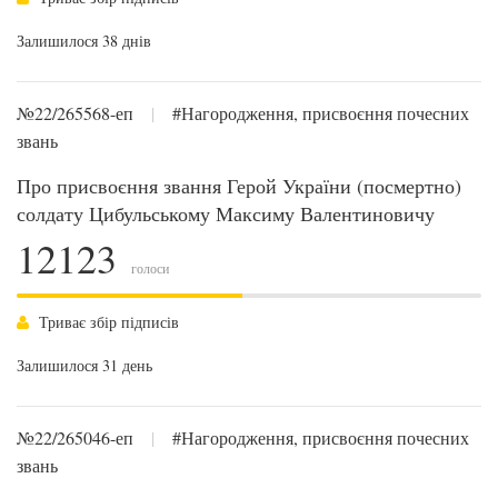
Залишилося 38 днів
№22/265568-еп
|
#Нагородження, присвоєння почесних
звань
Про присвоєння звання Герой України (посмертно)
солдату Цибульському Максиму Валентиновичу
12123
голоси
Триває збір підписів
Залишилося 31 день
№22/265046-еп
|
#Нагородження, присвоєння почесних
звань