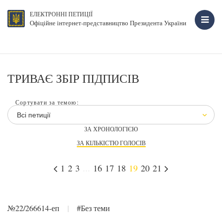
ЕЛЕКТРОННІ ПЕТИЦІЇ
Офіційне інтернет-представництво Президента України
ТРИВАЄ ЗБІР ПІДПИСІВ
Сортувати за темою:
Всі петиції
ЗА ХРОНОЛОГІЄЮ
ЗА КІЛЬКІСТЮ ГОЛОСІВ
1
2
3
...
16
17
18
19
20
21
№22/266614-еп
|
#Без теми