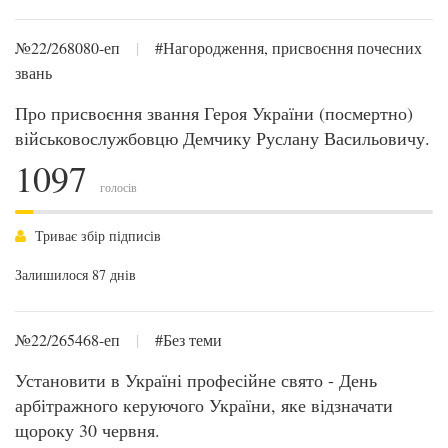
№22/268080-еп
|
#Нагородження, присвоєння почесних
звань
Про присвоєння звання Героя України (посмертно)
військовослужбовцю Демчику Руслану Васильовичу.
1097
голосів
Триває збір підписів
Залишилося 87 днів
№22/265468-еп
|
#Без теми
Установити в Україні професійне свято - День
арбітражного керуючого України, яке відзначати
щороку 30 червня.