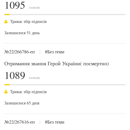
1095
голосів
Триває збір підписів
Залишилося 51 день
№22/266786-еп
|
#Без теми
Отримання звання Герой України( посмертно)
1089
голосів
Триває збір підписів
Залишилося 65 днів
№22/267616-еп
|
#Без теми