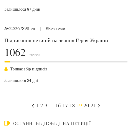
Залишилося 87 днів
№22/267898-еп
|
#Без теми
Підписання петицій на звання Героя України
1062
голоси
Триває збір підписів
Залишилося 84 дні
1
2
3
...
16
17
18
19
20
21
ОСТАННІ ВІДПОВІДІ НА ПЕТИЦІЇ