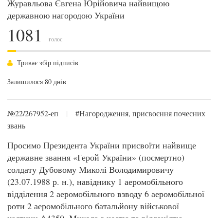
Журавльова Євгена Юрійовича найвищою
державною нагородою України
1081
голос
Триває збір підписів
Залишилося 80 днів
№22/267952-еп
|
#Нагородження, присвоєння почесних
звань
Просимо Президента України присвоїти найвище
державне звання «Герой України» (посмертно)
солдату Дубовому Миколі Володимировичу
(23.07.1988 р. н.), навіднику 1 аеромобільного
відділення 2 аеромобільного взводу 6 аеромобільної
роти 2 аеромобільного батальйону військової