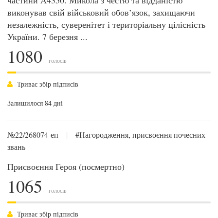
частини А4350. Микола з честю та відданістю
виконував свій військовий обов’язок, захищаючи
незалежність, суверенітет і територіальну цілісність
України. 7 березня ...
1080
голосів
Триває збір підписів
Залишилося 84 дні
№22/268074-еп
|
#Нагородження, присвоєння почесних
звань
Присвоєння Героя (посмертно)
1065
голосів
Триває збір підписів