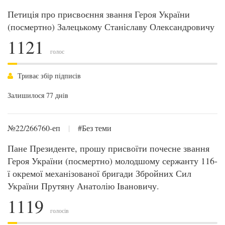
Петиція про присвоєння звання Героя України
(посмертно) Залецькому Станіславу Олександровичу
1121
голос
Триває збір підписів
Залишилося 77 днів
№22/266760-еп
|
#Без теми
Пане Президенте, прошу присвоїти почесне звання
Героя України (посмертно) молодшому сержанту 116-
ї окремої механізованої бригади Збройних Сил
України Прутяну Анатолію Івановичу.
1119
голосів