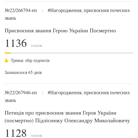
№22/266794-еп
|
#Нагородження, присвоєння почесних
звань
Присвоєння звання Герою України Посмертно
1136
голосів
Триває збір підписів
Залишилося 65 днів
№22/267946-еп
|
#Нагородження, присвоєння почесних
звань
Петиція про присвоєння звання Героя України
(посмертно) Підліснюку Олександру Миколайовичу
1128
голосів