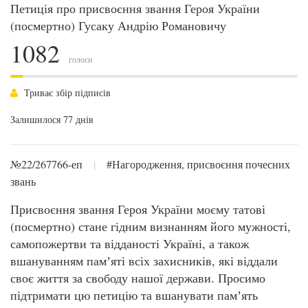
Петиція про присвоєння звання Героя України
(посмертно) Гусаку Андрію Романовичу
1082
голоси
Триває збір підписів
Залишилося 77 днів
№22/267766-еп
|
#Нагородження, присвоєння почесних
звань
Присвоєння звання Героя України моєму татові
(посмертно) стане гідним визнанням його мужності,
самопожертви та відданості Україні, а також
вшануванням памʼяті всіх захисників, які віддали
своє життя за свободу нашої держави. Просимо
підтримати цю петицію та вшанувати памʼять