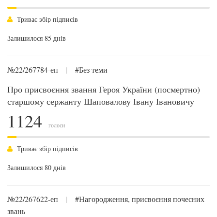
Триває збір підписів
Залишилося 85 днів
№22/267784-еп
|
#Без теми
Про присвоєння звання Героя України (посмертно)
старшому сержанту Шаповалову Івану Івановичу
1124
голоси
Триває збір підписів
Залишилося 80 днів
№22/267622-еп
|
#Нагородження, присвоєння почесних
звань