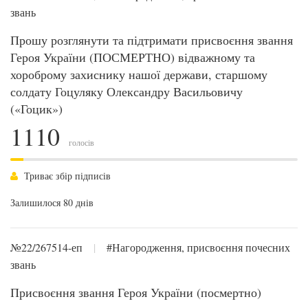
звань
Прошу розглянути та підтримати присвоєння звання
Героя України (ПОСМЕРТНО) відважному та
хороброму захиснику нашої держави, старшому
солдату Гоцуляку Олександру Васильовичу
(«Гоцик»)
1110
голосів
Триває збір підписів
Залишилося 80 днів
№22/267514-еп
|
#Нагородження, присвоєння почесних
звань
Присвоєння звання Героя України (посмертно)