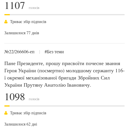
1107
голосів
Триває збір підписів
Залишилося 77 днів
№22/266606-еп
|
#Без теми
Пане Президенте, прошу присвоїти почесне звання
Героя України (посмертно) молодшому сержанту 116-
ї окремої механізованої бригади Збройних Сил
України Прутяну Анатолію Івановичу.
1098
голосів
Триває збір підписів
Залишилося 62 дні