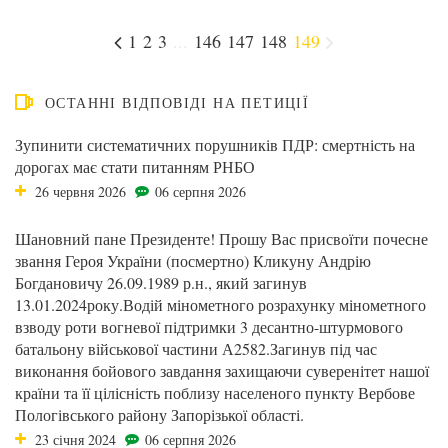
1
2
3
...
146
147
148
149
ОСТАННІ ВІДПОВІДІ НА ПЕТИЦІЇ
Зупинити систематичних порушників ПДР: смертність на
дорогах має стати питанням РНБО
26 червня 2026
06 серпня 2026
Шановний пане Президенте! Прошу Вас присвоїти почесне
звання Героя України (посмертно) Кликуну Андрію
Богдановичу 26.09.1989 р.н., який загинув
13.01.2024року.Водій мінометного розрахунку мінометного
взводу роти вогневої підтримки 3 десантно-штурмового
батальону військової частини А2582.Загинув під час
виконання бойового завдання захищаючи суверенітет нашої
країни та її цілісність поблизу населеного пункту Вербове
Пологівського району Запорізької області.
23 січня 2024
06 серпня 2026