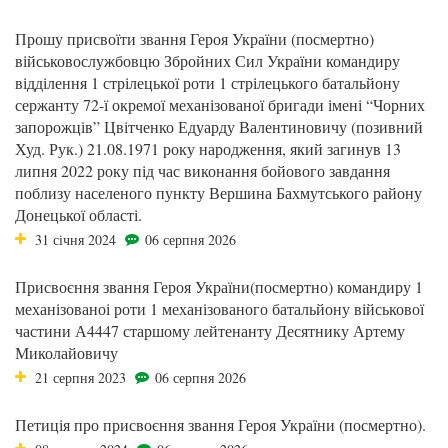
Прошу присвоїти звання Героя України (посмертно)
військовослужбовцю Збройних Сил України командиру
відділення 1 стрілецької роти 1 стрілецького батальйону
сержанту 72-ї окремої механізованої бригади імені “Чорних
запорожців” Цвітченко Едуарду Валентиновичу (позивний
Худ. Рук.) 21.08.1971 року народження, який загинув 13
липня 2022 року під час виконання бойового завдання
поблизу населеного пункту Вершина Бахмутського району
Донецької області.
31 січня 2024
06 серпня 2026
Присвоєння звання Героя України(посмертно) командиру 1
механізованоі роти 1 механізованого батальйону військової
частини А4447 старшому лейтенанту Десятнику Артему
Миколайовичу
21 серпня 2023
06 серпня 2026
Петиція про присвоєння звання Героя України (посмертно).